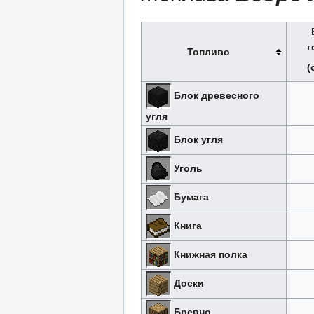
г
Топливо
(
Блок древесного
угля
Блок угля
Уголь
Бумага
Книга
Книжная полка
Доски
Бревно