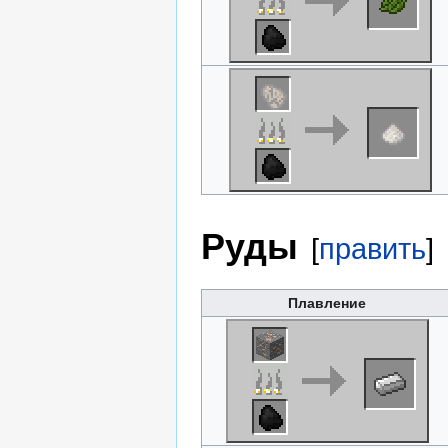
Руды
[
править
]
Плавление