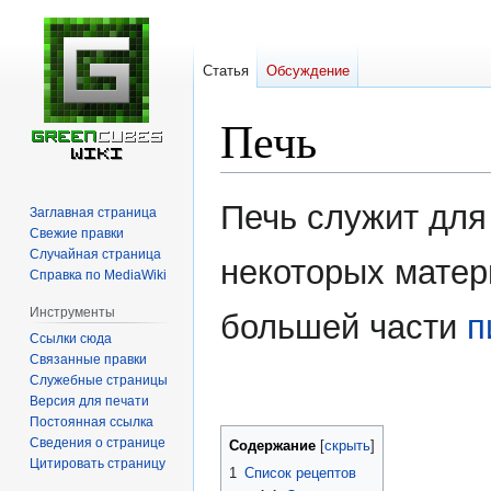
Статья
Обсуждение
Печь
Перейти
Перейти
Печь служит для
Заглавная страница
к
к
Свежие правки
навигации
поиску
Случайная страница
некоторых матер
Справка по MediaWiki
Инструменты
большей части
п
Ссылки сюда
Связанные правки
Служебные страницы
Версия для печати
Постоянная ссылка
Сведения о странице
Содержание
Цитировать страницу
1
Список рецептов