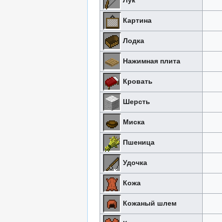
Картина
Лодка
Нажимная плита
Кровать
Шерсть
Миска
Пшеница
Удочка
Кожа
Кожаный шлем