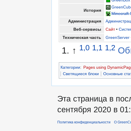
GreenCub
История
Minecraft 
Администрация
Администра
Веб-сервисы
Сайт
•
Систе
Техническая часть
GreenServer
1,0
1,1
1,2
↑
Об
Категории
:
Pages using DynamicPage
Светящиеся блоки
Основные ста
Эта страница в пос
сентября 2020 в 01:
Политика конфиденциальности
О GreenCu