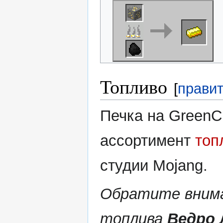
Топливо
[
прави
Печка на Green
ассортимент
топ
студии Mojang.
Обратите внима
топлива
Ведро 