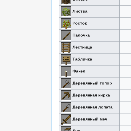
Листва
Росток
Палочка
Лестница
Табличка
Факел
Деревянный топор
Деревянная кирка
Деревянная лопата
Деревянный меч
Лук