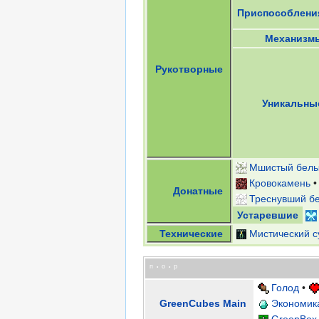
Приспособлени
Механизм
Рукотворные
Уникальны
Мшистый белы
Кровокамень
Донатные
Треснувший б
Устаревшие
Технические
Мистический с
п
о
р
•
•
Голод
•
GreenCubes Main
Экономик
GreenBox