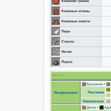
Кожаная туника
Кожаные штаны
Кожаные сапоги
Перо
Стрела
Нитка
Порох
п
о
р
•
•
Булыжник
•
Растения
Натуральные
Уникальные
Доски
•
Адс