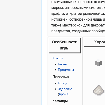
отличающаяся полностью из
миром, интересными система
крафта; открытой рыночной э
историей, сотворённой лишь и
также мастерской для декора
предметов, созданных сообще
Особенности
Хоро
игры
Крафт
Блоки
Предметы
Персонаж
Голод
Здоровье
(
броня
)
Команды