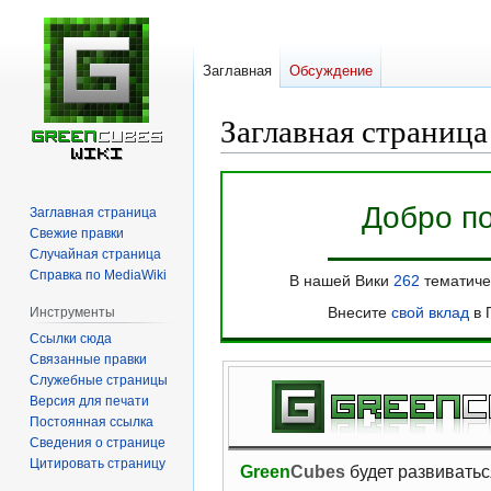
Заглавная
Обсуждение
Заглавная страница
Перейти
Перейти
к
к
Добро п
Заглавная страница
навигации
поиску
Свежие правки
Случайная страница
Справка по MediaWiki
В нашей Вики
262
тематиче
Внесите
свой вклад
в 
Инструменты
Ссылки сюда
Связанные правки
Служебные страницы
Версия для печати
Постоянная ссылка
Сведения о странице
Цитировать страницу
Green
Cubes
будет развивать