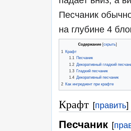
падает вниз, а в
Песчаник обычно
на глубине 4 бло
Содержание
1
Крафт
1.1
Песчаник
1.2
Декоративный гладкий песчан
1.3
Гладкий песчаник
1.4
Декоративный песчаник
2
Как ингредиент при крафте
Крафт
[
править
]
Песчаник
[
пра