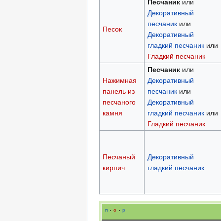
Песчаник
или
Декоративный
песчаник
или
Песок
Декоративный
гладкий песчаник
или
Гладкий песчаник
Песчаник
или
Нажимная
Декоративный
панель из
песчаник
или
песчаного
Декоративный
камня
гладкий песчаник
или
Гладкий песчаник
Песчаный
Декоративный
кирпич
гладкий песчаник
п
о
р
•
•