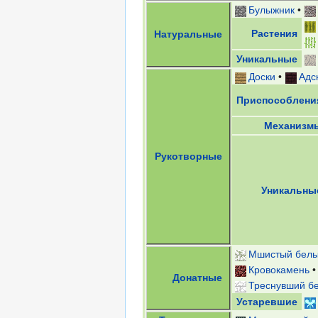
Булыжник
•
Растения
Натуральные
Уникальные
Доски
•
Адс
Приспособлени
Механизм
Рукотворные
Уникальны
Мшистый белы
Кровокамень
Донатные
Треснувший б
Устаревшие