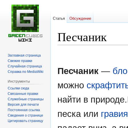
Статья
Обсуждение
Песчаник
Перейти
Перейти
Заглавная страница
к
к
Свежие правки
навигации
поиску
Случайная страница
Песчаник
—
бло
Справка по MediaWiki
Инструменты
можно
скрафтит
Ссылки сюда
Связанные правки
найти в природе.
Служебные страницы
Версия для печати
Постоянная ссылка
песка или
гравия
Сведения о странице
Цитировать страницу