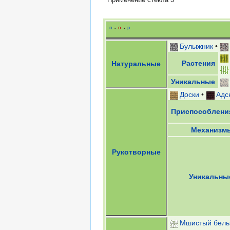
п
о
р
•
•
Булыжник
•
Растения
Натуральные
Уникальные
Доски
•
Адс
Приспособлени
Механизм
Рукотворные
Уникальны
Мшистый белы