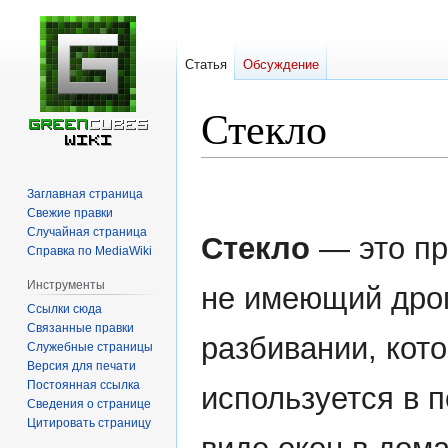
Статья
Обсуждение
Стекло
Перейти
Перейти
Заглавная страница
к
к
Свежие правки
навигации
поиску
Случайная страница
Стекло
— это пр
Справка по MediaWiki
Инструменты
не имеющий дро
Ссылки сюда
Связанные правки
разбивании, кот
Служебные страницы
Версия для печати
Постоянная ссылка
используется в п
Сведения о странице
Цитировать страницу