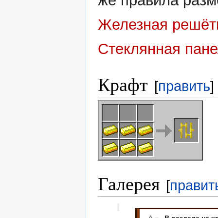
же правила разм
Железная решёт
Стеклянная пан
Крафт
[
править
]
Галерея
[
правит
В разделе не х