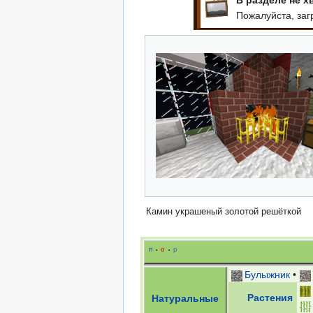
Пожалуйста, заг
Камин украшеный золотой решёткой
п
о
р
•
•
Булыжник
•
Растения
Натуральные