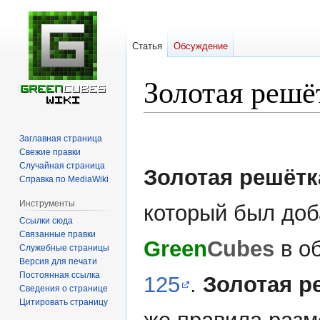
Статья
Обсуждение
Золотая решё
Перейти
Перейти
Заглавная страница
к
к
Свежие правки
навигации
поиску
Случайная страница
Золотая решётк
Справка по MediaWiki
Инструменты
который был доб
Ссылки сюда
Связанные правки
Green
Cubes
в о
Служебные страницы
Версия для печати
Постоянная ссылка
125
.
Золотая р
Сведения о странице
Цитировать страницу