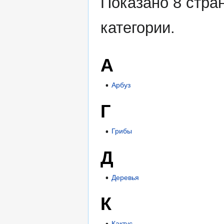
Показано 8 стра
категории.
А
Арбуз
Г
Грибы
Д
Деревья
К
Кактус