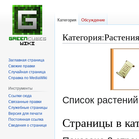
Категория
Обсуждение
Категория
:
Растени
Перейти
Перейти
к
к
Заглавная страница
навигации
поиску
Свежие правки
Случайная страница
Справка по MediaWiki
Инструменты
Ссылки сюда
Список растени
Связанные правки
Служебные страницы
Версия для печати
Страницы в ка
Постоянная ссылка
Сведения о странице