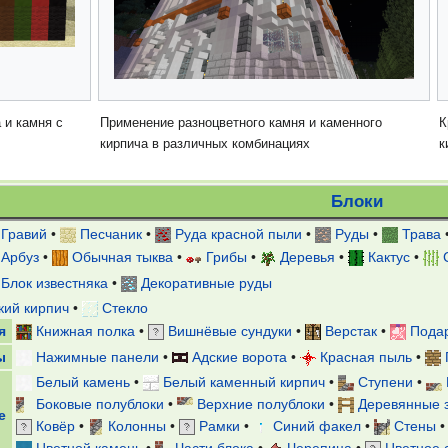
 и камня с
Применение разноцветного камня и каменного
К
кирпича в различных комбинациях
к
Блоки
Гравий
•
Песчаник
•
Руда красной пыли
•
Руды
•
Трава
Арбуз
•
Обычная тыква
•
Грибы
•
Деревья
•
Кактус
•
Блок известняка
•
Декоративные руды
кий кирпич
•
Стекло
я
Книжная полка
•
Вишнёвые сундуки
•
Верстак
•
Подар
ы
Нажимные панели
•
Адские ворота
•
Красная пыль
•
Белый камень
•
Белый каменный кирпич
•
Ступени
•
Боковые полублоки
•
Верхние полублоки
•
Деревянные 
е
Ковёр
•
Колонны
•
Рамки
•
Синий факел
•
Стены
Цветной камень
•
Части блока
•
Черепица
•
Цветное 