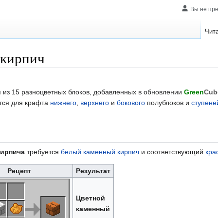
Вы не пр
Чит
 кирпич
 из 15 разноцветных блоков, добавленных в обновлении
Green
Cub
тся для крафта
нижнего
,
верхнего
и
бокового
полублоков и
ступене
кирпича
требуется
белый каменный кирпич
и соответствующий
кра
Рецепт
Результат
Цветной
каменный