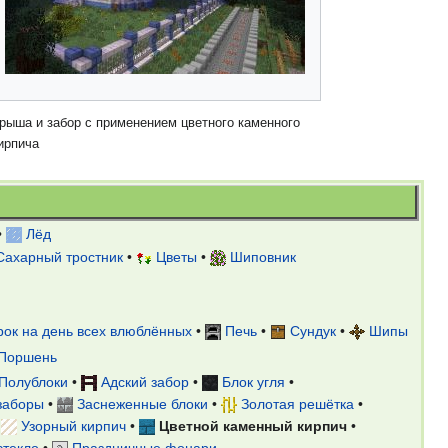
рыша и забор с применением цветного каменного
ирпича
•
Лёд
Сахарный тростник
•
Цветы
•
Шиповник
ок на день всех влюблённых
•
Печь
•
Сундук
•
Шипы
Поршень
Полублоки
•
Адский забор
•
Блок угля
•
заборы
•
Заснеженные блоки
•
Золотая решётка
•
•
Узорный кирпич
•
Цветной каменный кирпич
•
стекло
•
Праздничные фонари