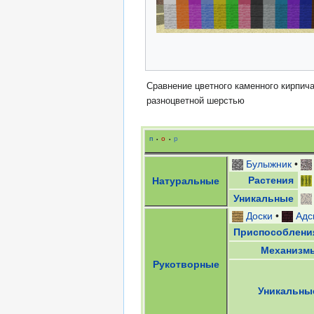
Сравнение цветного каменного кирпича
разноцветной шерстью
п
о
р
•
•
Булыжник
•
Растения
Натуральные
Уникальные
Доски
•
Адс
Приспособлени
Механизм
Рукотворные
Уникальны