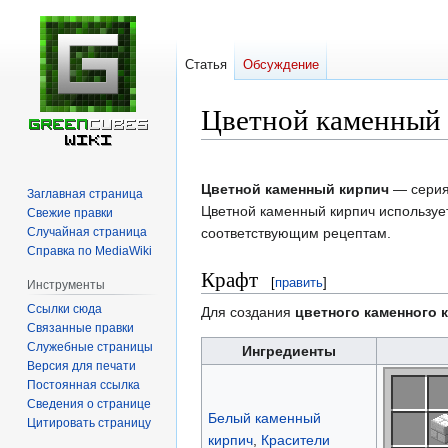
Статья
Обсуждение
Цветной каменный
Перейти
Перейти
к
к
Цветной каменный кирпич
— серия
Заглавная страница
навигации
поиску
Цветной каменный кирпич используе
Свежие правки
Случайная страница
соответствующим рецептам.
Справка по MediaWiki
Крафт
[
править
]
Инструменты
Ссылки сюда
Для создания
цветного каменного 
Связанные правки
Служебные страницы
Ингредиенты
Версия для печати
Постоянная ссылка
Сведения о странице
Белый каменный
Цитировать страницу
кирпич
,
Красители