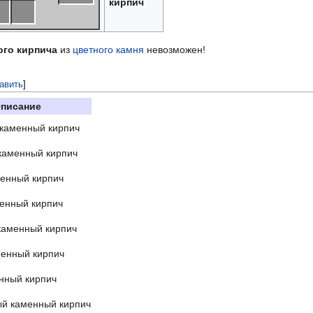
кирпич
ого кирпича
из
цветного камня
невозможен!
авить
]
писание
каменный кирпич
каменный кирпич
менный кирпич
енный кирпич
каменный кирпич
менный кирпич
нный кирпич
ый каменный кирпич