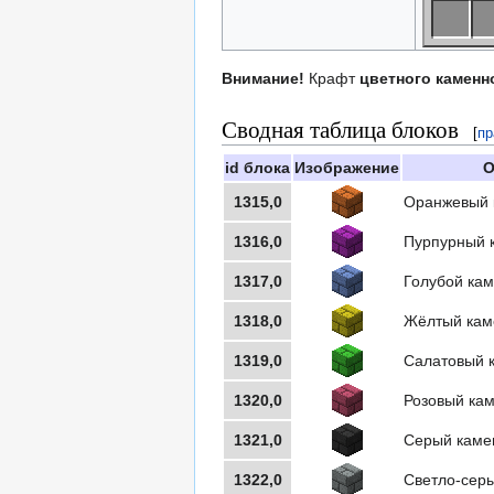
Внимание!
Крафт
цветного каменн
Сводная таблица блоков
[
пр
id блока
Изображение
О
1315,0
Оранжевый 
1316,0
Пурпурный 
1317,0
Голубой ка
1318,0
Жёлтый кам
1319,0
Салатовый 
1320,0
Розовый ка
1321,0
Серый каме
1322,0
Светло-сер