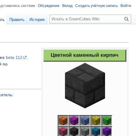
едставились системе
Обсуждение
Вклад
Создать учётную запись
Войти
Поиск
ать
Править
История
Цветной каменный кирпич
es
beta 112
.
й
по
ситель
: