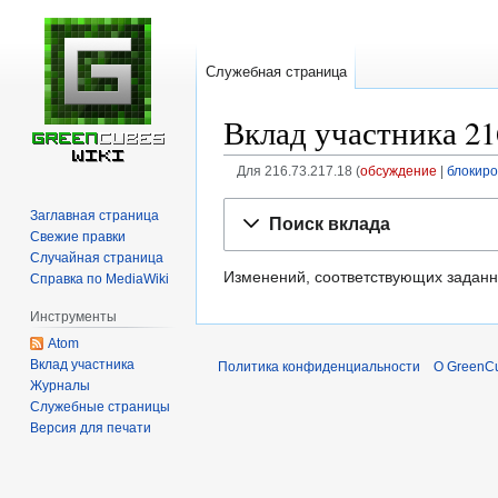
Служебная страница
Вклад участника 21
Для 216.73.217.18
обсуждение
блокиро
Перейти
Перейти
Заглавная страница
Поиск вклада
к
к
Свежие правки
навигации
поиску
Случайная страница
Изменений, соответствующих заданн
Справка по MediaWiki
Инструменты
Atom
Вклад участника
Политика конфиденциальности
О GreenCu
Журналы
Служебные страницы
Версия для печати