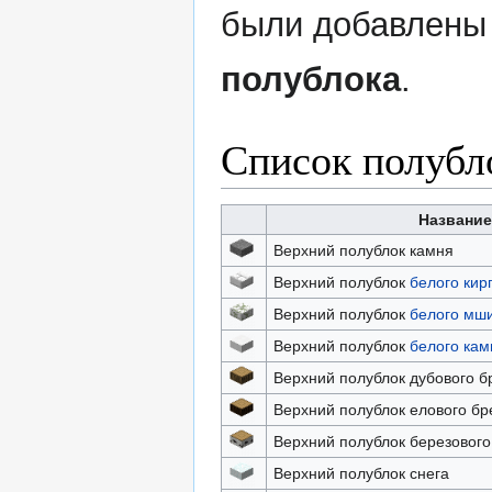
были добавлены
полублока
.
Список полубл
Названи
Верхний полублок камня
Верхний полублок
белого кир
Верхний полублок
белого мши
Верхний полублок
белого кам
Верхний полублок дубового б
Верхний полублок елового бр
Верхний полублок березового
Верхний полублок снега