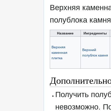
Верхняя каменна
полублока камн
Название
Ингредиенты
Верхняя
Верхний
каменная
полублок камня
плитка
Дополнительн
Получить полуб
невозможно. П