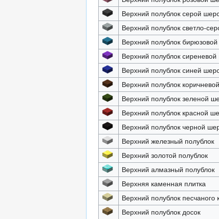
Верхний полублок серой шер
Верхний полублок светло-сер
Верхний полублок бирюзовой
Верхний полублок сиреневой
Верхний полублок синей шер
Верхний полублок коричнево
Верхний полублок зеленой ш
Верхний полублок красной ш
Верхний полублок черной ше
Верхний железный полублок
Верхний золотой полублок
Верхний алмазный полублок
Верхняя каменная плитка
Верхний полублок песчаного 
Верхний полублок досок