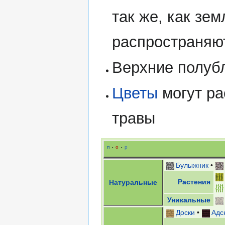
так же, как зе
распространяю
Верхние полубл
Цветы
могут ра
травы
п
о
р
•
•
Булыжник
•
Растения
Натуральные
Уникальные
Доски
•
Адс