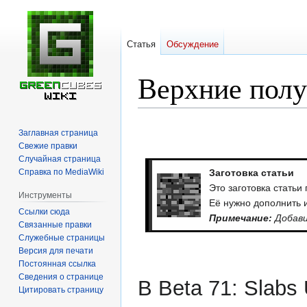
Статья
Обсуждение
Верхние пол
Перейти
Перейти
Заглавная страница
к
к
Свежие правки
навигации
поиску
Случайная страница
Справка по MediaWiki
Заготовка статьи
Это заготовка статьи
Инструменты
Её нужно дополнить 
Ссылки сюда
Примечание:
Добави
Связанные правки
Служебные страницы
Версия для печати
Постоянная ссылка
Сведения о странице
В Beta 71: Slabs
Цитировать страницу