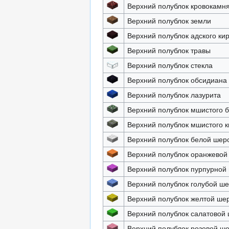
Верхний полублок кровокамн
Верхний полублок земли
Верхний полублок адского ки
Верхний полублок травы
Верхний полублок стекла
Верхний полублок обсидиана
Верхний полублок лазурита
Верхний полублок мшистого 
Верхний полублок мшистого 
Верхний полублок белой шер
Верхний полублок оранжевой
Верхний полублок пурпурной
Верхний полублок голубой ше
Верхний полублок желтой ше
Верхний полублок салатовой
Верхний полублок розовой ш