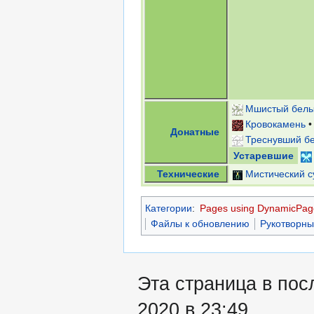
Мшистый белы
Кровокамень
Донатные
Треснувший б
Устаревшие
Технические
Мистический с
Категории
:
Pages using DynamicPage
Файлы к обновлению
Рукотворны
Эта страница в пос
2020 в 23:49.