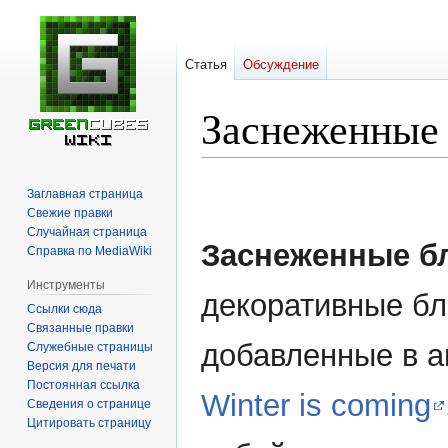
Статья
Обсуждение
Заснеженные
Перейти
Перейти
Заглавная страница
к
к
Свежие правки
навигации
поиску
Случайная страница
Заснеженные б
Справка по MediaWiki
Инструменты
декоративные бл
Ссылки сюда
Связанные правки
добавленные в 
Служебные страницы
Версия для печати
Постоянная ссылка
Winter is coming
Сведения о странице
Цитировать страницу