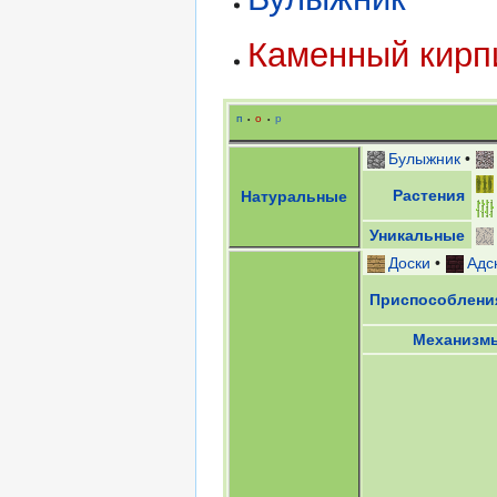
Каменный кирп
п
о
р
•
•
Булыжник
•
Растения
Натуральные
Уникальные
Доски
•
Адс
Приспособлени
Механизм