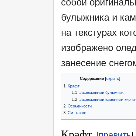
собой оригиналь
булыжника и кам
на текстурах ко
изображено олед
занесение снего
Содержание
1
Крафт
1.1
Заснеженный булыжник
1.2
Заснеженный каменный кирпи
2
Особенности
3
См. также
Крафт
[
править
]