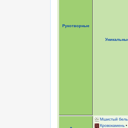
Рукотворные
Уникальны
Мшистый белы
Кровокамень