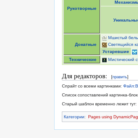
Механизм
Рукотворные
Уникальны
Мшистый белы
Донатные
Светящийся к
Устаревшие
Технические
Мистический с
Для редакторов:
[
править
]
Спрайт со всеми картинками:
Файл:B
Список сопоставлений картинка-блок
Старый шаблон временно лежит тут:
Категории
:
Pages using DynamicPage