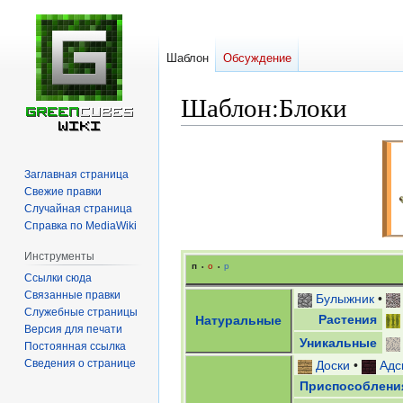
Шаблон
Обсуждение
Шаблон
:
Блоки
Перейти
Перейти
к
к
Заглавная страница
навигации
поиску
Свежие правки
Случайная страница
Справка по MediaWiki
Инструменты
п
о
р
•
•
Ссылки сюда
Связанные правки
Булыжник
•
Служебные страницы
Растения
Натуральные
Версия для печати
Уникальные
Постоянная ссылка
Сведения о странице
Доски
•
Адс
Приспособлени