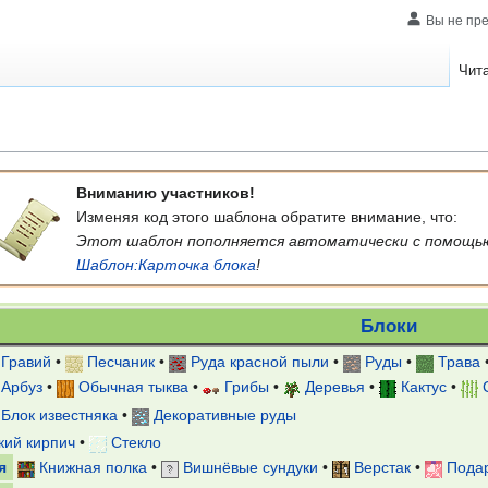
Вы не пр
Чит
Вниманию участников!
Изменяя код этого шаблона обратите внимание, что:
Этот шаблон пополняется автоматически с помощь
Шаблон:Карточка блока
!
Блоки
Гравий
•
Песчаник
•
Руда красной пыли
•
Руды
•
Трава
Арбуз
•
Обычная тыква
•
Грибы
•
Деревья
•
Кактус
•
Блок известняка
•
Декоративные руды
кий кирпич
•
Стекло
я
Книжная полка
•
Вишнёвые сундуки
•
Верстак
•
Подар