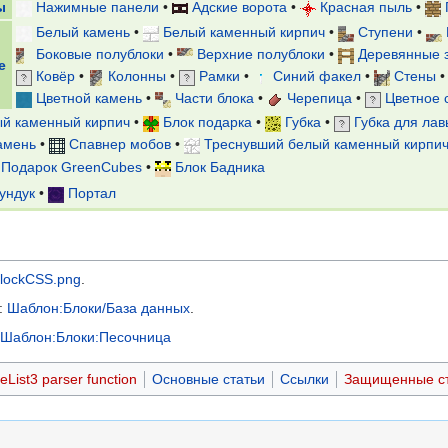
ы
Нажимные панели
•
Адские ворота
•
Красная пыль
•
Белый камень
•
Белый каменный кирпич
•
Ступени
•
Боковые полублоки
•
Верхние полублоки
•
Деревянные 
е
Ковёр
•
Колонны
•
Рамки
•
Синий факел
•
Стены
Цветной камень
•
Части блока
•
Черепица
•
Цветное 
й каменный кирпич
•
Блок подарка
•
Губка
•
Губка для лав
амень
•
Спавнер мобов
•
Треснувший белый каменный кирпи
Подарок GreenCubes
•
Блок Бадника
ундук
•
Портал
lockCSS.png
.
:
Шаблон:Блоки/База данных
.
Шаблон:Блоки:Песочница
List3 parser function
Основные статьи
Ссылки
Защищенные с