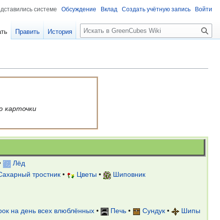
едставились системе
Обсуждение
Вклад
Создать учётную запись
Войти
Поиск
ать
Править
История
ю карточки
•
Лёд
Сахарный тростник
•
Цветы
•
Шиповник
ок на день всех влюблённых
•
Печь
•
Сундук
•
Шипы