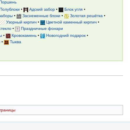
Поршень
Полублоки
•
Адский забор
•
Блок угля
•
заборы
•
Заснеженные блоки
•
Золотая решётка
•
•
Узорный кирпич
•
Цветной каменный кирпич
•
стекло
•
Праздничные фонари
ы
•
Кровокамень
•
Новогодний подарок
•
ч
•
Тыква
траницы