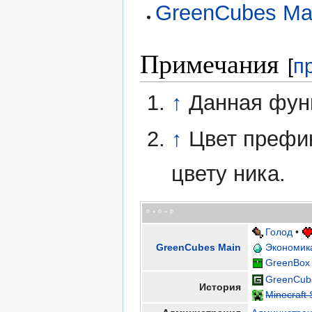
GreenCubes Ma
Примечания
[
п
↑
Данная фун
↑
Цвет префик
цвету ника.
п
о
р
•
•
Голод
•
GreenCubes Main
Экономик
GreenBox
GreenCub
История
Minecraft 