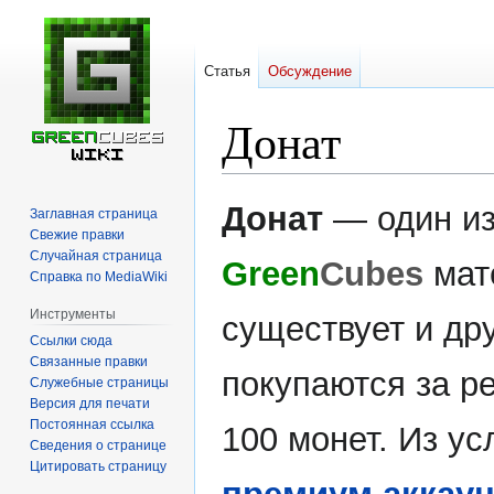
Статья
Обсуждение
Донат
Перейти
Перейти
Донат
— один из
Заглавная страница
к
к
Свежие правки
навигации
поиску
Случайная страница
Green
Cubes
мат
Справка по MediaWiki
Инструменты
существует и др
Ссылки сюда
Связанные правки
покупаются за ре
Служебные страницы
Версия для печати
Постоянная ссылка
100 монет. Из ус
Сведения о странице
Цитировать страницу