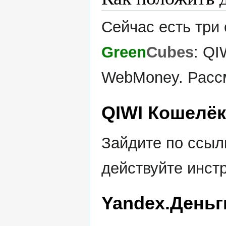
Сейчас есть три
Green
Cubes
: QI
WebMoney. Расс
QIWI Кошелёк
Зайдите по ссы
действуйте инст
Yandex.Деньг