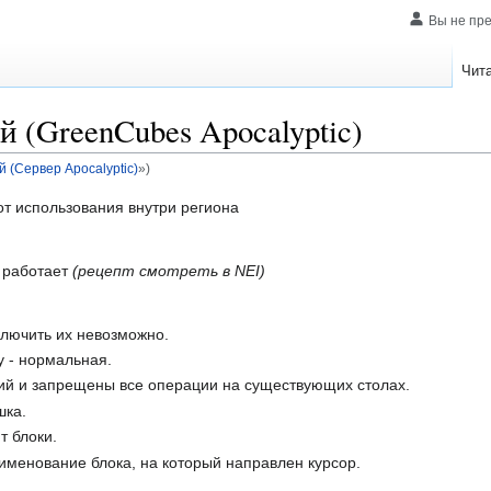
Вы не пр
Чит
 (GreenCubes Apocalyptic)
 (Сервер Apocalyptic)
»)
от использования внутри региона
ь работает
(рецепт смотреть в NEI)
ключить их невозможно.
у - нормальная.
ий и запрещены все операции на существующих столах.
шка.
т блоки.
именование блока, на который направлен курсор.