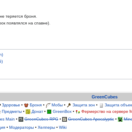
не теряется броня.
ок появлялся на спавне).
n)
G)
GreenCubes
Здоровье
•
Броня
•
Мобы
•
Защита зон
•
Защита объек
Предметы
•
Донат
•
GreenBox
•
Фермерство на сервере M
es Main
•
GreenCubes RPG
•
GreenCubes Apocalyptic
•
Mine
ция
•
Модераторы
•
Хелперы
•
Wiki