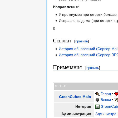
Исправления:
У премиумов при смерти больше 
Исправлены дома (при смерти игр
|}
Ссылки
[
править
]
История обновлений (Сервер Mai
История обновлений (Сервер RP
Примечания
[
править
]
п
о
р
•
•
Голод
•
GreenCubes Main
Блоки
•
История
GreenCub
Администрация
Администра