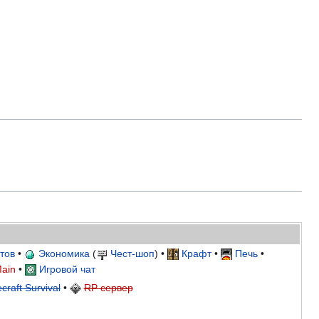
тов
•
Экономика
(
Чест-шоп
) •
Крафт
•
Печь
•
ain
•
Игровой чат
craft Survival
•
RP сервер