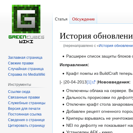
Статья
Обсуждение
История обновлений
(перенаправлено с «
История обновлений
Перейти
Перейти
Расширен список защиты блоков 
Заглавная страница
к
к
Свежие правки
Исправления:
навигации
поиску
Случайная страница
Крафт помпы из BuildCraft тепер
Справка по MediaWiki
|- |20-04-2013
[1]
|
Нововведения:
Инструменты
Отключены облака на сервере. В
Ссылки сюда
Дальность прорисовки по дефолт
Связанные правки
Служебные страницы
Отключен крафт стола зачарован
Версия для печати
Добавлен рецепт огненного поро
Постоянная ссылка
Криперы взрываясь не уничтожаю
Сведения о странице
NEI по дефолту не показывает на
Цитировать страницу
Установлен AFK - кикер.