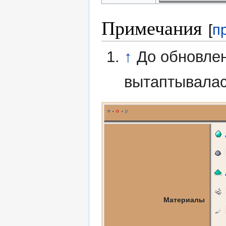
Примечания
[
п
↑
До обновлен
вытаптывалас
п
о
р
•
•
Материалы