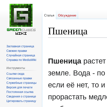
Статья
Обсуждение
Пшеница
Перейти
Перейти
Заглавная страница
к
к
Свежие правки
навигации
поиску
Случайная страница
Пшеница
растет
Справка по MediaWiki
Инструменты
земле. Вода - по
Ссылки сюда
Связанные правки
если её нет, то 
Служебные страницы
Версия для печати
Постоянная ссылка
прорастать медл
Сведения о странице
Цитировать страницу