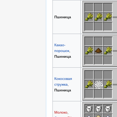
Пшеница
Какао-
порошок
,
Пшеница
Кокосовая
стружка
,
Пшеница
Молоко
,