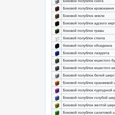
Боковой полублок снега
Боковой полублок кровокамня
Боковой полублок земли
Боковой полублок адского кир
боковой полублок травы
боковой полублок стекла
боковой полублок обсидиана
Боковой полублок лазурита
Боковой полублок мшистого б
Боковой полублок мшистого к
Боковой полублок белой шерс
Боковой полублок оранжевой 
Боковой полублок пурпурной 
Боковой полублок голубой ше
Боковой полублок желтой шер
Боковой полублок салатовой 