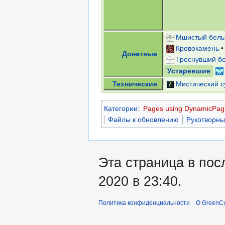
Мшистый белы
Кровокамень
Донатные
Треснувший б
Устаревшие
Технические
Мистический с
Категории
:
Pages using DynamicPage
Файлы к обновлению
Рукотворны
Эта страница в пос
2020 в 23:40.
Политика конфиденциальности
О GreenCu