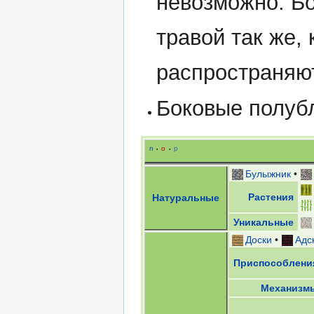
невозможно. Б
травой так же,
распространяю
Боковые полубл
п
о
р
•
•
Булыжник
•
Растения
Натуральные
Уникальные
Доски
•
Адс
Приспособлени
Механизм