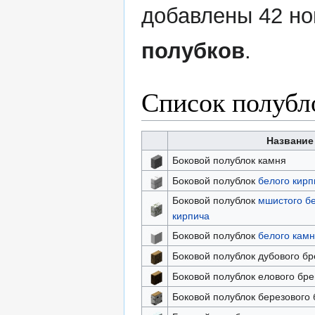
добавлены 42 н
полубков
.
Список полубл
Название
Боковой полублок камня
Боковой полублок
белого кирп
Боковой полублок
мшистого бе
кирпича
Боковой полублок
белого кам
Боковой полублок дубового бр
Боковой полублок елового бре
Боковой полублок березового