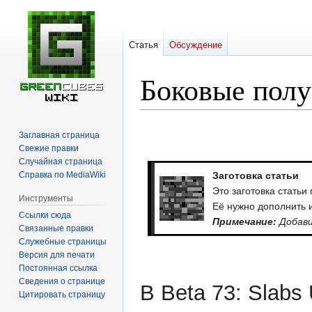
Статья
Обсуждение
Боковые полу
Перейти
Перейти
Заглавная страница
к
к
Свежие правки
навигации
поиску
Случайная страница
Справка по MediaWiki
Заготовка статьи
Это заготовка статьи
Инструменты
Её нужно дополнить 
Ссылки сюда
Примечание:
Добави
Связанные правки
Служебные страницы
Версия для печати
Постоянная ссылка
Сведения о странице
В Beta 73: Slabs
Цитировать страницу