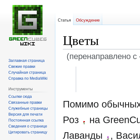
Статья
Обсуждение
Цветы
(перенаправлено с 
Заглавная страница
Свежие правки
Перейти
Перейти
Случайная страница
к
к
Справка по MediaWiki
навигации
поиску
Инструменты
Ссылки сюда
Помимо обычных
Связанные правки
Служебные страницы
Версия для печати
Роз
на GreenCu
Постоянная ссылка
Сведения о странице
Цитировать страницу
Лаванды
, Вас