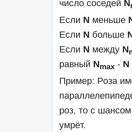
число соседей
N
Если
N
меньше
Если
N
больше
Если
N
между
N
равный
N
-
N
max
Пример: Роза и
параллелепипеде
роз, то с шансом 
умрёт.