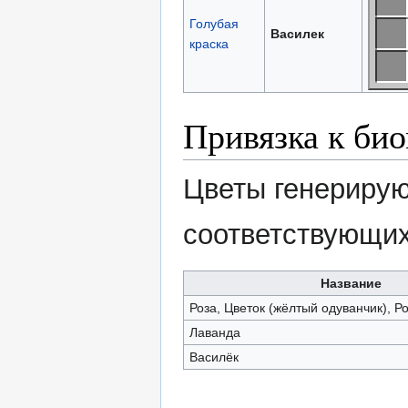
Голубая
Василек
краска
Привязка к би
Цветы генерирую
соответствующи
Название
Роза, Цветок (жёлтый одуванчик), 
Лаванда
Василёк