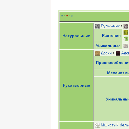
п
о
р
•
•
Булыжник
•
Растения
Натуральные
Уникальные
Доски
•
Адс
Приспособлени
Механизм
Рукотворные
Уникальны
Мшистый белы