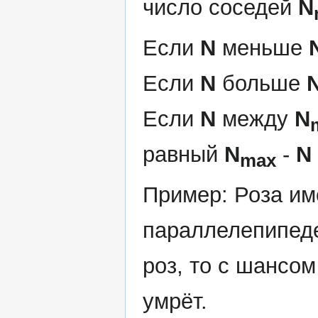
число соседей
N
Если
N
меньше
Если
N
больше
Если
N
между
N
равный
N
-
N
max
Пример: Роза и
параллелепипеде
роз, то с шансом 
умрёт.