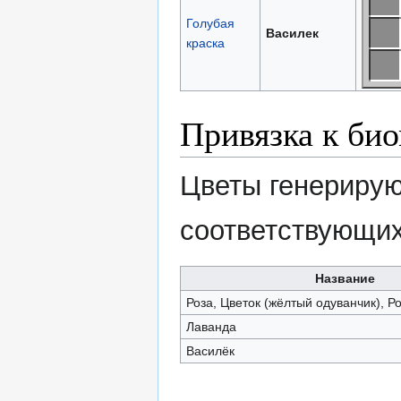
Голубая
Василек
краска
Привязка к би
Цветы генерирую
соответствующи
Название
Роза, Цветок (жёлтый одуванчик), 
Лаванда
Василёк