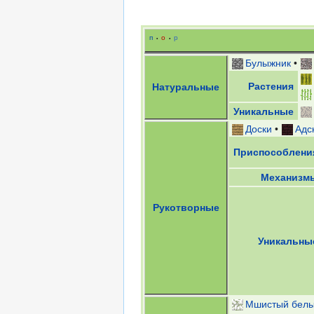
п
о
р
•
•
Булыжник
•
Растения
Натуральные
Уникальные
Доски
•
Адс
Приспособлени
Механизм
Рукотворные
Уникальны
Мшистый белы