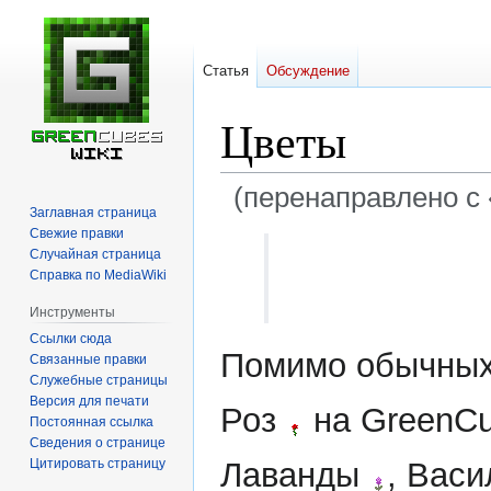
Статья
Обсуждение
Цветы
(перенаправлено с 
Заглавная страница
Свежие правки
Перейти
Перейти
Случайная страница
к
к
Справка по MediaWiki
навигации
поиску
Инструменты
Ссылки сюда
Помимо обычных
Связанные правки
Служебные страницы
Версия для печати
Роз
на GreenCu
Постоянная ссылка
Сведения о странице
Цитировать страницу
Лаванды
, Вас