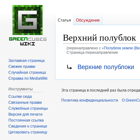
Статья
Обсуждение
Верхний полублок
(перенаправлено с «
Полублок земли (Ве
Страница-перенаправление
Заглавная страница
Перейти
Перейти
Перенаправление на:
Верхние полублоки
Свежие правки
к
к
Случайная страница
навигации
поиску
Справка по MediaWiki
Инструменты
Эта страница в последний раз была отреда
Ссылки сюда
Политика конфиденциальности
О GreenCu
Связанные правки
Служебные страницы
Версия для печати
Постоянная ссылка
Сведения о странице
Цитировать страницу