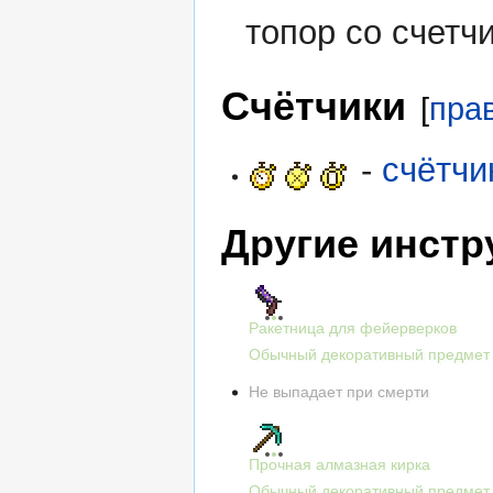
топор со счетч
Счётчики
[
пра
-
счётчи
Другие инст
Ракетница для фейерверков
Обычный декоративный предмет
Не выпадает при смерти
Прочная алмазная кирка
Обычный декоративный предмет