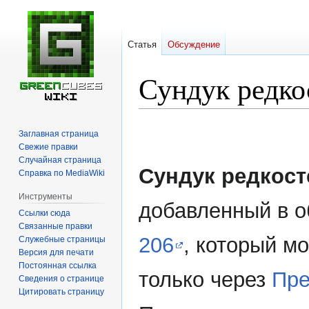
Статья
Обсуждение
Сундук редко
Перейти
Перейти
Заглавная страница
к
к
Свежие правки
навигации
поиску
Случайная страница
Сундук редкост
Справка по MediaWiki
Инструменты
добавленный в 
Ссылки сюда
Связанные правки
206
, который м
Служебные страницы
Версия для печати
Постоянная ссылка
только через
Пре
Сведения о странице
Цитировать страницу