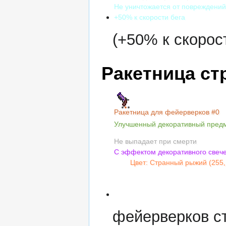
Не уничтожается от повреждени
+50% к скорости бега
(+50% к скорос
Ракетница ст
Ракетница для фейерверков #0
Улучшенный декоративный пред
Не выпадает при смерти
С эффектом декоративного свеч
Цвет: Странный рыжий (255,
Сложность оттенка: 5
Насыщенность: 75%
Яркость: 12
фейерверков ст