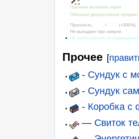
Прочная железная кирка
Обычный декоративный предмет
Прочность:
1000
/
1000
(+300%)
Не выпадает при смерти
Не уничтожается от повреждени
Прочее
[
правит
-
Сундук с м
-
Сундук са
-
Коробка с
—
Свиток те
—
Энергетич