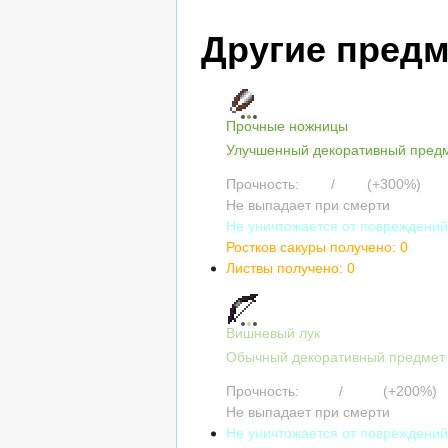
Другие пред
Прочные ножницы
Улучшенный декоративный пред
Прочность:
952
/
952
(+300%)
Не выпадает при смерти
Не уничтожается от повреждени
Ростков сакуры получено: 0
Листвы получено: 0
Вишневый лук
Обычный декоративный предмет
Прочность:
2304
/
2304
(+200%)
Не выпадает при смерти
Не уничтожается от повреждени