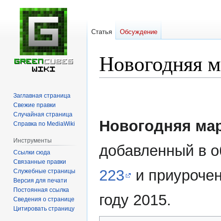
Статья
Обсуждение
Новогодняя м
Перейти
Перейти
Заглавная страница
к
к
Свежие правки
навигации
поиску
Случайная страница
Новогодняя ма
Справка по MediaWiki
Инструменты
добавленный в 
Ссылки сюда
Связанные правки
223
и приурочен
Служебные страницы
Версия для печати
Постоянная ссылка
году 2015.
Сведения о странице
Цитировать страницу