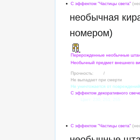
С эффектом "Частицы света"
(не
необычная кир
номером)
Перерожденные необычные штан
Необычный предмет внешнего в
Прочность:
225
/
225
Не выпадает при смерти
Не уничтожается от повреждени
С эффектом декоративного свеч
Цвет: 230, 251, 255
Сложность оттенка: 5
Насыщенность: 10%
Яркость: 6
С эффектом "Частицы света"
(не
необычные шта