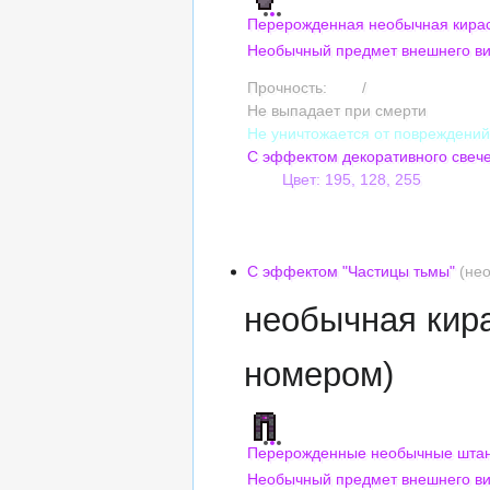
Перерожденная необычная кирас
Необычный предмет внешнего в
Прочность:
240
/
240
Не выпадает при смерти
Не уничтожается от повреждени
С эффектом декоративного свеч
Цвет: 195, 128, 255
Сложность оттенка: 5
Насыщенность: 50%
Яркость: 6
С эффектом "Частицы тьмы"
(нео
необычная кир
номером)
Перерожденные необычные штан
Необычный предмет внешнего в