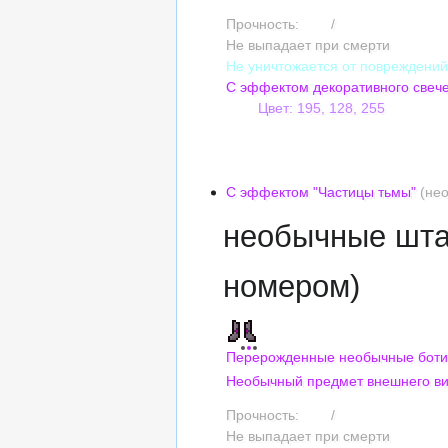
Прочность:
225
/
225
Не выпадает при смерти
Не уничтожается от повреждени
С эффектом декоративного свеч
Цвет: 195, 128, 255
Сложность оттенка: 5
Насыщенность: 50%
Яркость: 6
С эффектом "Частицы тьмы"
(нео
необычные шта
номером)
Перерожденные необычные боти
Необычный предмет внешнего в
Прочность:
195
/
195
Не выпадает при смерти