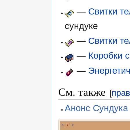
—
Свитки т
сундуке
—
Свитки те
—
Коробки 
—
Энергетич
См. также
[
прав
Анонс Сундука
п
о
р
•
•