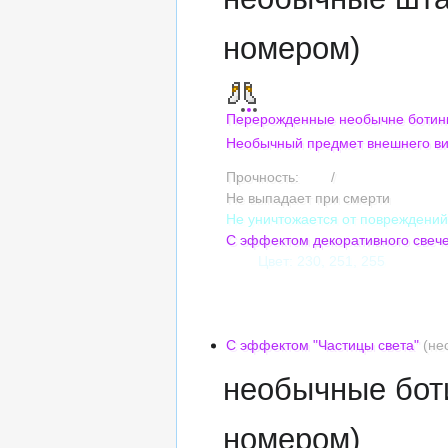
номером)
Перерожденные необычне ботин
Необычный предмет внешнего в
Прочность:
195
/
195
Не выпадает при смерти
Не уничтожается от повреждени
С эффектом декоративного свеч
Цвет: 230, 251, 255
Сложность оттенка: 5
Насыщенность: 10%
Яркость: 6
С эффектом "Частицы света"
(не
необычные бот
номером)