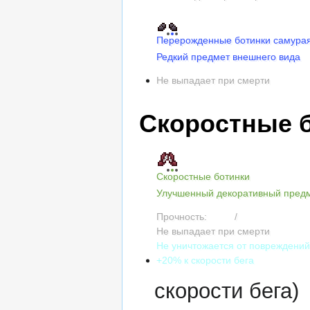
Перерожденные ботинки самура
Редкий предмет внешнего вида
Не выпадает при смерти
Скоростные 
Скоростные ботинки
Улучшенный декоративный пред
Прочность:
1200
/
1200
Не выпадает при смерти
Не уничтожается от повреждени
+20% к скорости бега
скорости бега)