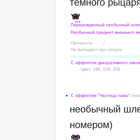
тёмного рыцар
Перерожденный необычный шлем
Необычный предмет внешнего в
Прочность:
165
/
165
Не выпадает при смерти
Не уничтожается от повреждени
С эффектом декоративного свеч
Цвет: 195, 128, 255
Сложность оттенка: 5
Насыщенность: 50%
Яркость: 6
С эффектом "Частицы тьмы"
(нео
необычный шле
номером)