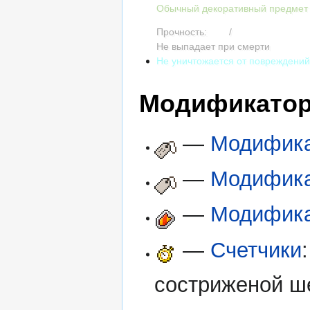
Обычный декоративный предмет
Прочность:
384
/
384
Не выпадает при смерти
Не уничтожается от повреждени
Модификато
—
Модифика
—
Модифика
—
Модифика
—
Счетчики
состриженой ше