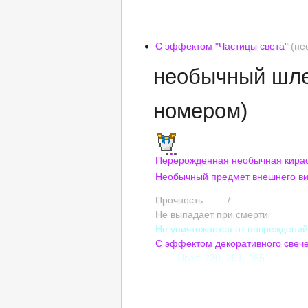
Сложность оттенка: 5
Насыщенность: 10%
Яркость: 6
С эффектом "Частицы света"
(не
необычный шле
номером)
Перерожденная необычная кира
Необычный предмет внешнего в
Прочность:
240
/
240
Не выпадает при смерти
Не уничтожается от повреждени
С эффектом декоративного свеч
Цвет: 230, 251, 255
Сложность оттенка: 5
Насыщенность: 10%
Яркость: 6