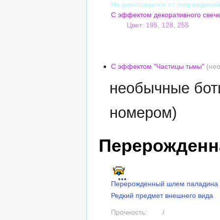
Не уничтожается от повреждени
С эффектом декоративного свеч
Цвет: 195, 128, 255
Сложность оттенка: 5
Насыщенность: 50%
Яркость: 6
С эффектом "Частицы тьмы"
(нео
необычные бот
номером)
Перерожденн
Перерожденный шлем паладина
Редкий предмет внешнего вида
Прочность:
165
/
165