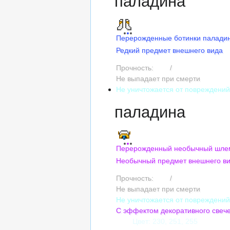
паладина
Перерожденные ботинки палади
Редкий предмет внешнего вида
Прочность:
195
/
195
Не выпадает при смерти
Не уничтожается от повреждени
паладина
Перерожденный необычный шле
Необычный предмет внешнего в
Прочность:
165
/
165
Не выпадает при смерти
Не уничтожается от повреждени
С эффектом декоративного свеч
Цвет: 230, 251, 255