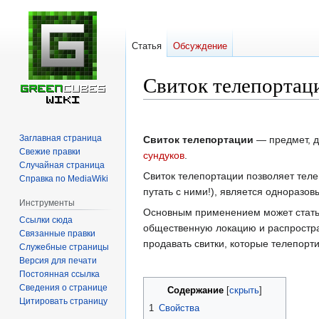
Статья
Обсуждение
Свиток телепортац
Перейти
Перейти
к
к
Заглавная страница
Свиток телепортации
— предмет, 
навигации
поиску
Свежие правки
сундуков
.
Случайная страница
Свиток телепортации позволяет теле
Справка по MediaWiki
путать с ними!), является одноразо
Инструменты
Основным применением может стать 
Ссылки сюда
общественную локацию и распростран
Связанные правки
продавать свитки, которые телепорти
Служебные страницы
Версия для печати
Постоянная ссылка
Сведения о странице
Содержание
Цитировать страницу
1
Свойства