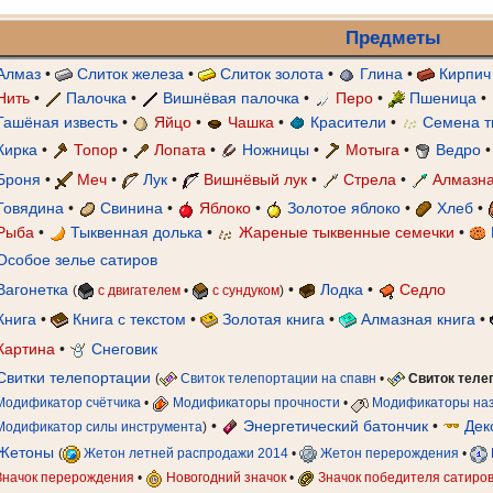
Предметы
Алмаз
•
Слиток железа
•
Слиток золота
•
Глина
•
Кирпич
Нить
•
Палочка
•
Вишнёвая палочка
•
Перо
•
Пшеница
•
Гашёная известь
•
Яйцо
•
Чашка
•
Красители
•
Семена т
Кирка
•
Топор
•
Лопата
•
Ножницы
•
Мотыга
•
Ведро
Броня
•
Меч
•
Лук
•
Вишнёвый лук
•
Стрела
•
Алмазна
Говядина
•
Свинина
•
Яблоко
•
Золотое яблоко
•
Хлеб
•
Рыба
•
Тыквенная долька
•
Жареные тыквенные семечки
•
Особое зелье сатиров
Вагонетка
•
Лодка
•
Седло
(
с двигателем
•
с сундуком
)
Книга
•
Книга с текстом
•
Золотая книга
•
Алмазная книга
•
Картина
•
Снеговик
Свитки телепортации
(
Свиток телепортации на спавн
•
Свиток теле
Модификатор счётчика
•
Модификаторы прочности
•
Модификаторы на
•
Энергетический батончик
•
Дек
Модификатор силы инструмента
)
Жетоны
(
Жетон летней распродажи 2014
•
Жетон перерождения
•
Значок перерождения
•
Новогодний значок
•
Значок победителя сатиро