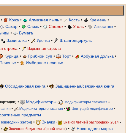
•
Кожа
•
Алмазная пыль
•
Кость
•
Кремень
•
Сахар
•
Слизь
•
Снежок
•
Уголь
•
Известняк
•
ыквы
•
Бумага
•
Зажигалка
•
Удочка
•
Штангенциркуль
я стрела
•
Взрывная стрела
Курица
•
Грибной суп
•
Торт
•
Арбузная долька
•
Печенье
•
Имбирное печенье
Обсидиановая книга
•
Защищённая/связанная книга
•
Модификаторы
портации
)
(
Модификаторы свечения
•
звания
•
Модификаторы описания
•
Цветущий модификатор
•
оративные предметы
•
Значки
Новогодний жетон
)
(
Значок летней распродажи 2014
•
•
Новогодняя марка
в
•
Значок победителя чёрной слизи
)