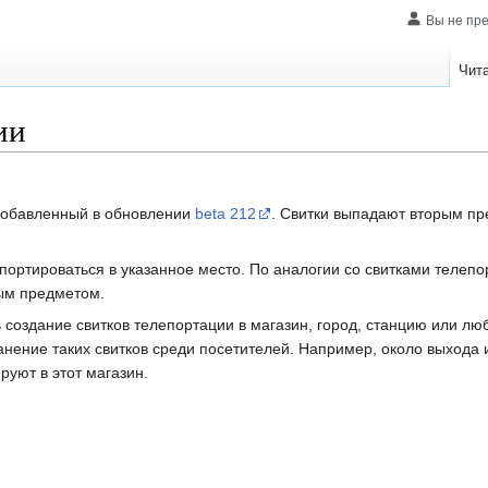
Вы не пр
Чит
ии
добавленный в обновлении
beta 212
. Свитки выпадают вторым пр
портироваться в указанное место. По аналогии со свитками телепо
вым предметом.
создание свитков телепортации в магазин, город, станцию или лю
ение таких свитков среди посетителей. Например, около выхода 
руют в этот магазин.