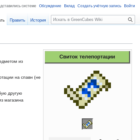
едставились системе
Обсуждение
Вклад
Создать учётную запись
Войти
Поиск
ать
Править
История
Свиток телепортации
едметом из
ртации на спавн (не
бую другую
из магазина