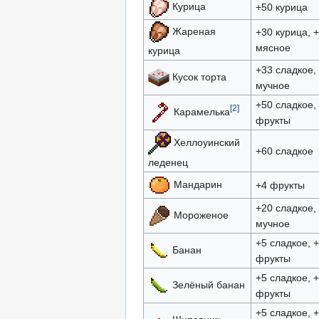
Курица
+50 курица
Жареная
+30 курица, 
мясное
курица
+33 сладкое,
Кусок торта
мучное
+50 сладкое,
[2]
Карамелька
фрукты
Хеллоуинский
+60 сладкое
леденец
Мандарин
+4 фрукты
+20 сладкое,
Мороженое
мучное
+5 сладкое, 
Банан
фрукты
+5 сладкое, 
Зелёный банан
фрукты
+5 сладкое, 