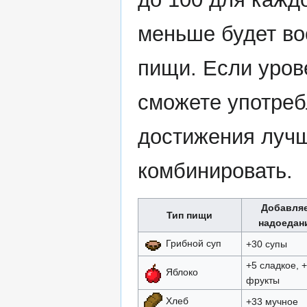
меньше будет во
пищи. Если уров
сможете употреб
достижения лучш
комбинировать.
Добавля
Тип пищи
надоедан
Грибной суп
+30 супы
+5 сладкое, 
Яблоко
фрукты
Хлеб
+33 мучное