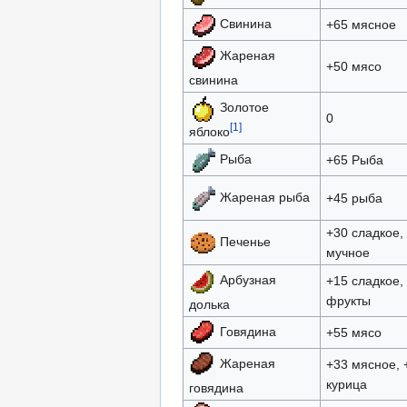
Свинина
+65 мясное
Жареная
+50 мясо
свинина
Золотое
0
[1]
яблоко
Рыба
+65 Рыба
Жареная рыба
+45 рыба
+30 сладкое,
Печенье
мучное
Арбузная
+15 сладкое,
фрукты
долька
Говядина
+55 мясо
Жареная
+33 мясное, 
курица
говядина