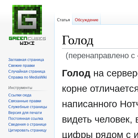
Статья
Обсуждение
Голод
(перенаправлено с 
Заглавная страница
Свежие правки
Перейти
Перейти
Голод
на сервер
Случайная страница
к
к
Справка по MediaWiki
навигации
поиску
корне отличается
Инструменты
Ссылки сюда
написанного Нот
Связанные правки
Служебные страницы
Версия для печати
видеть человек,
Постоянная ссылка
Сведения о странице
Цитировать страницу
цифры рядом с и