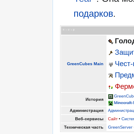
подарков
.
п
о
р
•
•
Голо
Защи
Чест
GreenCubes Main
Пред
Ферме
GreenCub
История
Minecraft 
Администрация
Администра
Веб-сервисы
Сайт
•
Систе
Техническая часть
GreenServer