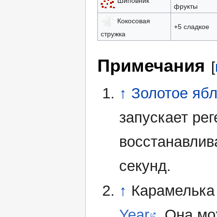
Шиповник
фрукты
Кокосовая
+5 сладкое
стружка
Примечания
[
↑
Золотое яб
запускает ре
восстанавлив
секунд.
↑
Карамелька
Year
. Она м