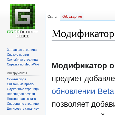
Статья
Обсуждение
Модификатор
Перейти
Перейти
Заглавная страница
к
к
Свежие правки
навигации
поиску
Случайная страница
Модификатор о
Справка по MediaWiki
Инструменты
предмет добавле
Ссылки сюда
Связанные правки
обновлении Beta
Служебные страницы
Версия для печати
Постоянная ссылка
позволяет добав
Сведения о странице
Цитировать страницу