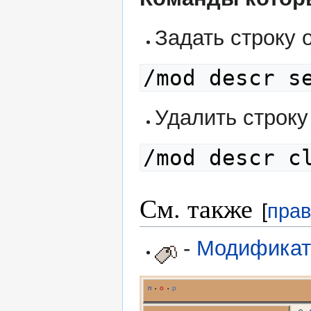
Задать строку
/mod descr s
Удалить строку
/mod descr c
См. также
[
прав
-
Модификат
п
о
р
•
•