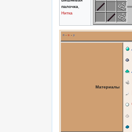
Вишнёвая
палочка
,
Нитка
п
о
р
•
•
Материалы