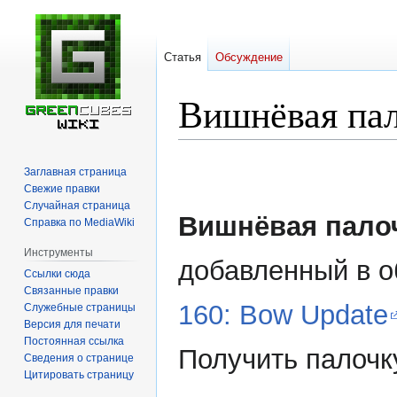
Статья
Обсуждение
Вишнёвая па
Перейти
Перейти
Заглавная страница
к
к
Свежие правки
навигации
поиску
Случайная страница
Вишнёвая пало
Справка по MediaWiki
Инструменты
добавленный в 
Ссылки сюда
Связанные правки
160: Bow Update
Служебные страницы
Версия для печати
Постоянная ссылка
Получить палочк
Сведения о странице
Цитировать страницу