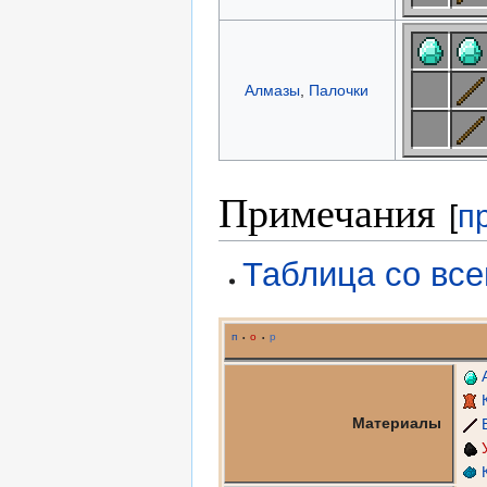
Алмазы
,
Палочки
Примечания
[
п
Таблица со вс
п
о
р
•
•
Материалы