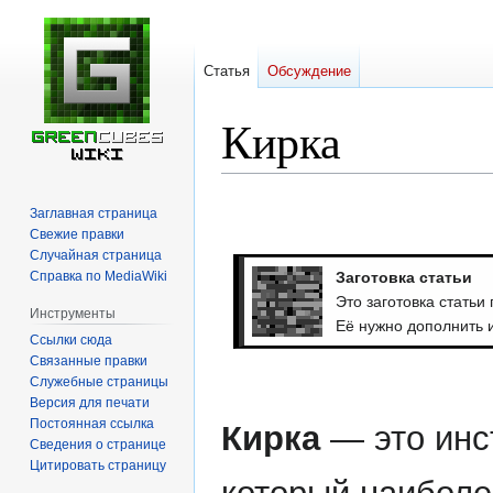
Статья
Обсуждение
Кирка
Перейти
Перейти
Заглавная страница
к
к
Свежие правки
навигации
поиску
Случайная страница
Справка по MediaWiki
Заготовка статьи
Это заготовка статьи
Инструменты
Её нужно дополнить 
Ссылки сюда
Связанные правки
Служебные страницы
Версия для печати
Постоянная ссылка
Кирка
— это инс
Сведения о странице
Цитировать страницу