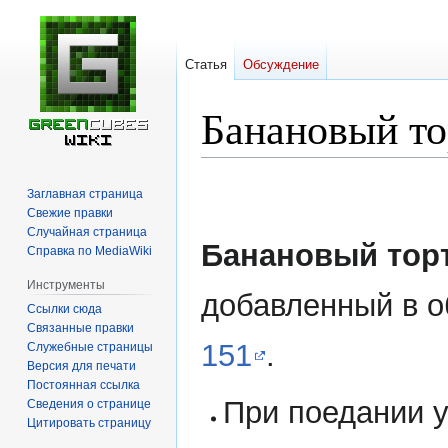
Статья
Обсуждение
Банановый то
Перейти
Перейти
Заглавная страница
к
к
Свежие правки
навигации
поиску
Случайная страница
Банановый тор
Справка по MediaWiki
Инструменты
добавленный в 
Ссылки сюда
Связанные правки
151
.
Служебные страницы
Версия для печати
Постоянная ссылка
При поедании 
Сведения о странице
Цитировать страницу