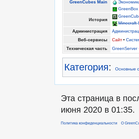
GreenCubes Main
Экономик
GreenBox
GreenCub
История
Minecraft 
Администрация
Администра
Веб-сервисы
Сайт
•
Систе
Техническая часть
GreenServer
Категория
:
Основные с
Эта страница в пос
июня 2020 в 01:35.
Политика конфиденциальности
О GreenCu