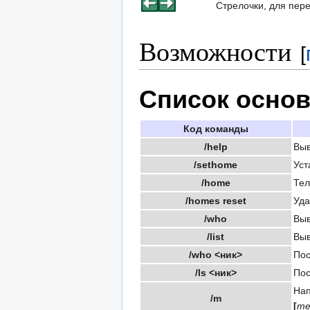
Стрелочки, для пер
Возможности
[
Список осно
Код команды
/help
Выв
/sethome
Уст
/home
Тел
/homes reset
Уда
/who
Выв
/list
Выв
/who <ник>
Пос
/ls <ник>
Пос
Нап
/m
[
те