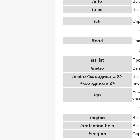
/info
Выв
/time
Выв
/ch
Спр
/food
Пок
/st list
Про
/metro
Выв
/metro <координата X>
Выв
<координата Z>
пис
Рас
/go
ст
/region
Выв
/protection help
Выв
/sregion
Спр