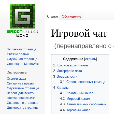
Статья
Обсуждение
Игровой чат
(перенаправлено с 
Заглавная страница
Свежие правки
Перейти
Перейти
Содержание
Случайная страница
к
к
Справка по MediaWiki
1
Краткое вступление
навигации
поиску
2
Интерфейс чата
Инструменты
3
Возможности
Ссылки сюда
3.1
Список основных команд
Связанные правки
4
Каналы
Служебные страницы
4.1
Локальный канал
Версия для печати
Постоянная ссылка
4.2
Мировой канал
Сведения о странице
4.3
Канал личных сообщений
Цитировать страницу
4.4
Торговый канал