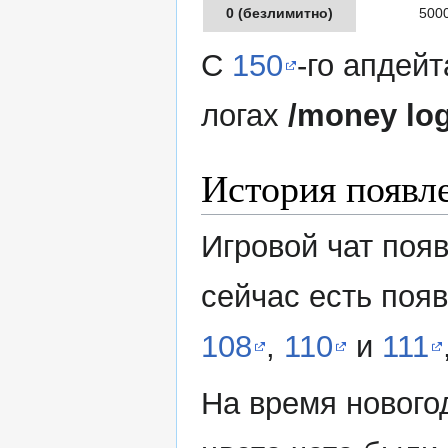
0 (безлимитно)
500
С
150
-го апдей
логах
/money lo
История появл
Игровой чат появ
сейчас есть поя
108
,
110
и
111
На время нового