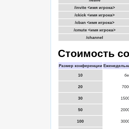
/leave
/invite <имя игрока>
/ckick <имя игрока>
/cban <имя игрока>
/cmute <имя игрока>
/channel
Стоимость с
Размер конференции
Еженедельна
10
бе
20
70
30
150
50
200
100
300