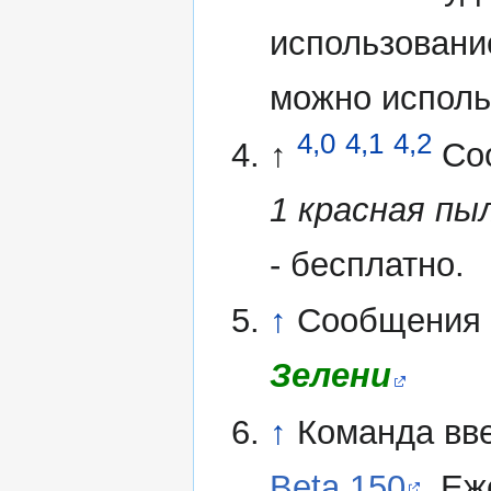
использовани
можно исполь
4,0
4,1
4,2
↑
Со
1 красная пы
- бесплатно.
↑
Сообщения 
Зелени
↑
Команда вв
Beta 150
. Еж