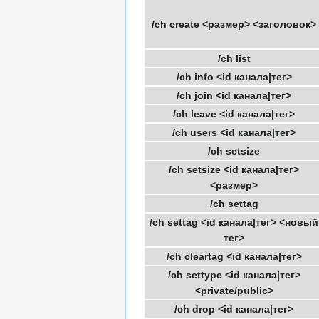
/ch create <размер> <заголовок>
/ch list
/ch info <id канала|тег>
/ch join <id канала|тег>
/ch leave <id канала|тег>
/ch users <id канала|тег>
/ch setsize
/ch setsize <id канала|тег>
<размер>
/ch settag
/ch settag <id канала|тег> <новый
тег>
/ch cleartag <id канала|тег>
/ch settype <id канала|тег>
<private/public>
/ch drop <id канала|тег>