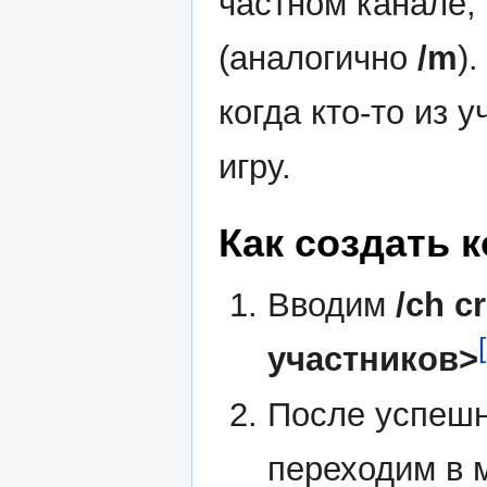
частном канале,
(аналогично
/m
)
когда кто-то из 
игру.
Как создать
Вводим
/ch c
участников>
После успешн
переходим в 