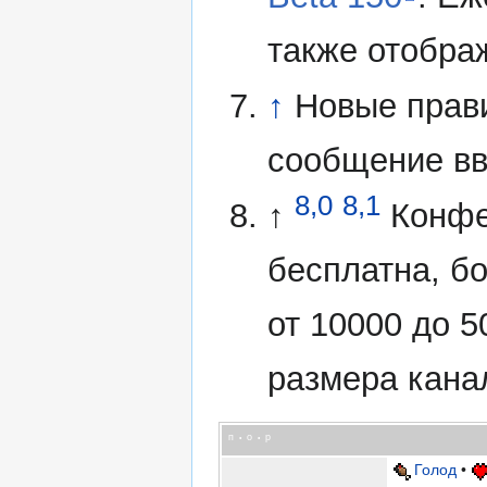
также отображ
↑
Новые прави
сообщение вв
8,0
8,1
↑
Конфе
бесплатна, б
от 10000 до 
размера кана
п
о
р
•
•
Голод
•