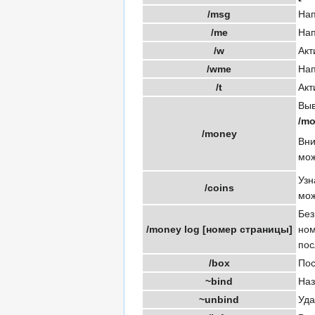
/msg
Нап
/me
Нап
/w
Акт
/wme
Нап
/t
Акт
Выв
/mo
/money
Вни
мож
Узн
/coins
мо
Без
/money log [номер страницы]
ном
пос
/box
Пос
~bind
Наз
~unbind
Уда