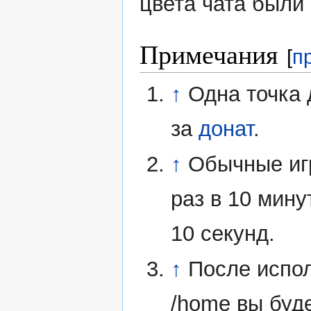
цвета чата были
Примечания
[
п
↑
Одна точка 
за
донат
.
↑
Обычные иг
раз в 10 мину
10 секунд.
↑
После испол
/home вы буд