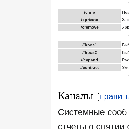
/cinfo
Пок
/cprivate
Защ
/cremove
Убр
//hpos1
Выб
//hpos2
Выб
//expand
Рас
//contract
Уме
Каналы
[
правит
Системные сооб
отчеты о снятии 