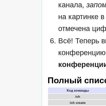
канала,
запом
на картинке 
отмечена ци
Всё! Теперь 
конференцию
конференци
Полный спис
Код команды
/ch
/ch create