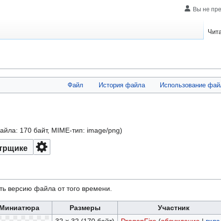
Вы не пр
Чит
Файл
История файла
Использование фай
файла: 170 байт, MIME-тип:
image/png
)
трщике
ть версию файла от того времени.
Миниатюра
Размеры
Участник