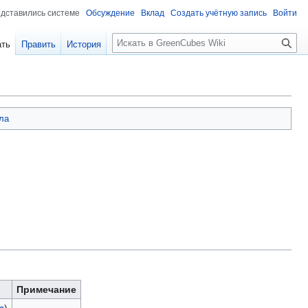
едставились системе
Обсуждение
Вклад
Создать учётную запись
Войти
Поиск
ать
Править
История
ла
Примечание