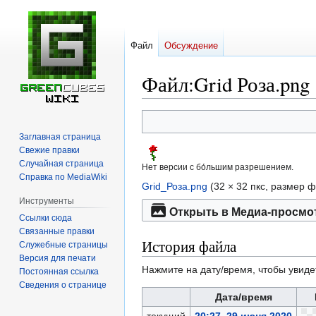
Файл
Обсуждение
Файл
:
Grid Роза.png
Перейти
Перейти
к
к
Заглавная страница
навигации
поиску
Свежие правки
Случайная страница
Нет версии с бо́льшим разрешением.
Справка по MediaWiki
Grid_Роза.png
‎
(32 × 32 пкс, размер 
Инструменты
Открыть в Медиа-просмо
Ссылки сюда
Связанные правки
История файла
Служебные страницы
Версия для печати
Нажмите на дату/время, чтобы увиде
Постоянная ссылка
Сведения о странице
Дата/время