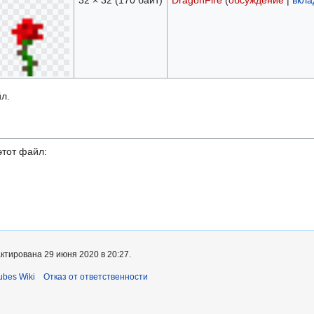
32 × 32
(170 байт)
DragonFire
(
обсуждение
|
вкла
л.
тот файл:
ктирована 29 июня 2020 в 20:27.
bes Wiki
Отказ от ответственности