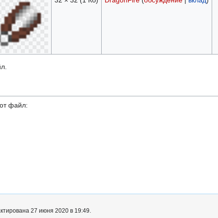
32 × 32
(1 Кб)
DragonFire
(
обсуждение
|
вклад
)
л.
от файл:
ктирована 27 июня 2020 в 19:49.