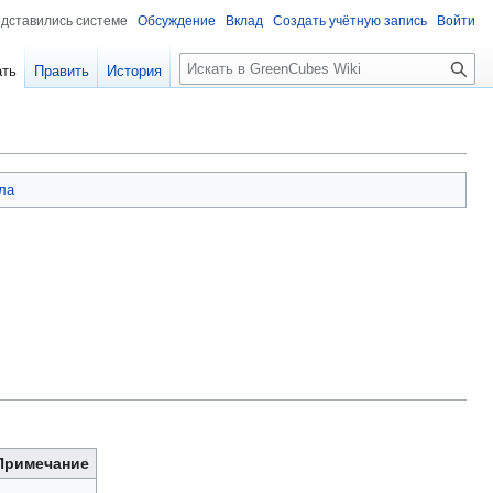
едставились системе
Обсуждение
Вклад
Создать учётную запись
Войти
Поиск
ать
Править
История
ла
Примечание