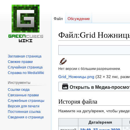
Файл
Обсуждение
Файл
:
Grid Ножниц
Перейти
Перейти
к
к
Заглавная страница
навигации
поиску
Свежие правки
Случайная страница
Нет версии с бо́льшим разрешением.
Справка по MediaWiki
Grid_Ножницы.png
‎
(32 × 32 пкс, раз
Инструменты
Открыть в Медиа-просмо
Ссылки сюда
Связанные правки
История файла
Служебные страницы
Версия для печати
Нажмите на дату/время, чтобы увиде
Постоянная ссылка
Сведения о странице
Дата/время