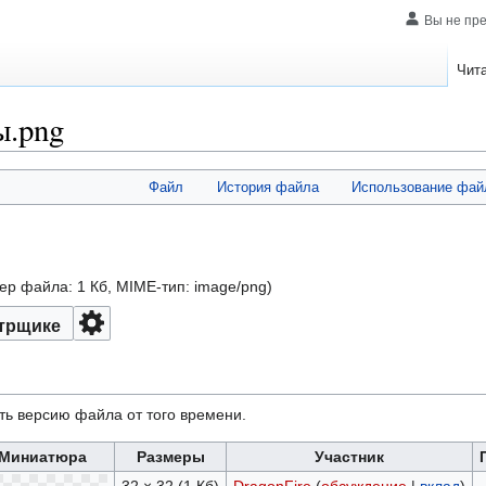
Вы не пр
Чит
ы.png
Файл
История файла
Использование фай
мер файла: 1 Кб, MIME-тип:
image/png
)
трщике
ть версию файла от того времени.
Миниатюра
Размеры
Участник