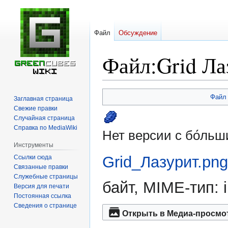
Файл
Обсуждение
Файл
:
Grid Ла
Перейти
Перейти
Файл
Заглавная страница
к
к
Свежие правки
навигации
поиску
Случайная страница
Справка по MediaWiki
Нет версии с бо́ль
Инструменты
Grid_Лазурит.png
Ссылки сюда
Связанные правки
Служебные страницы
байт, MIME-тип:
Версия для печати
Постоянная ссылка
Сведения о странице
Открыть в Медиа-просмо