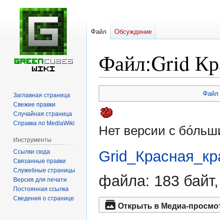
Файл
Обсуждение
Файл
:
Grid Кр
Перейти
Перейти
Файл
Заглавная страница
к
к
Свежие правки
навигации
поиску
Случайная страница
Справка по MediaWiki
Нет версии с бо́ль
Инструменты
Grid_Красная_кр
Ссылки сюда
Связанные правки
Служебные страницы
файла: 183 байт
Версия для печати
Постоянная ссылка
Сведения о странице
Открыть в Медиа-просмо