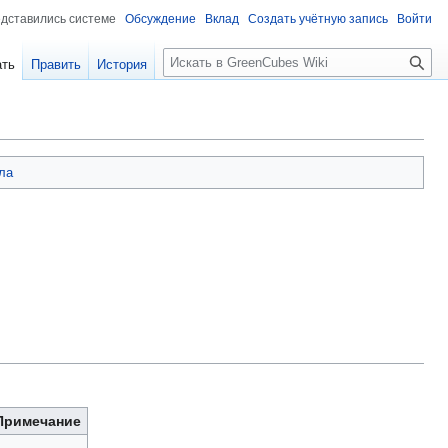
едставились системе
Обсуждение
Вклад
Создать учётную запись
Войти
Поиск
ать
Править
История
ла
Примечание