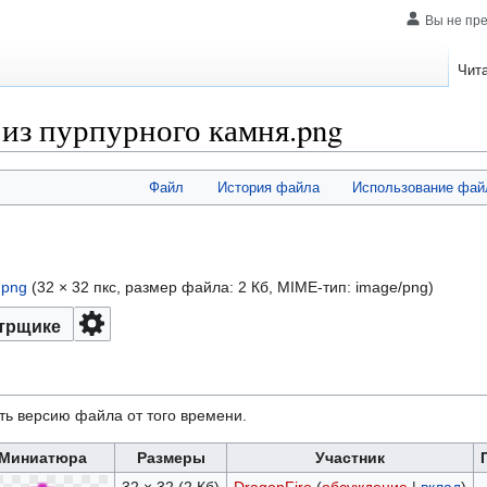
Вы не пр
Чит
 из пурпурного камня.png
Файл
История файла
Использование фай
.png
‎
(32 × 32 пкс, размер файла: 2 Кб, MIME-тип:
image/png
)
трщике
ть версию файла от того времени.
Миниатюра
Размеры
Участник