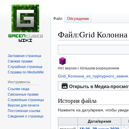
Файл
Обсуждение
Файл
:
Grid Колонна
Перейти
Перейти
к
к
Заглавная страница
навигации
поиску
Свежие правки
Случайная страница
Нет версии с бо́льшим разрешением.
Справка по MediaWiki
Grid_Колонна_из_пурпурного_камня
Инструменты
Открыть в Медиа-просмо
Ссылки сюда
Связанные правки
История файла
Служебные страницы
Версия для печати
Нажмите на дату/время, чтобы увиде
Постоянная ссылка
Сведения о странице
Дата/время