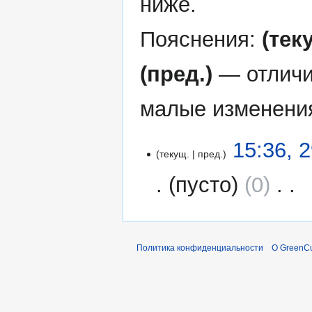
ниже.
Пояснения:
(тек
(пред.)
— отличи
малые изменени
29
15:36, 
текущ.
пред.
июня
2020
пусто
0
‎
Н
е
т
Политика конфиденциальности
О GreenCu
о
п
и
с