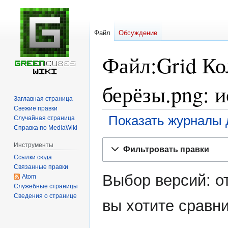
Файл
Обсуждение
Файл:Grid Ко
берёзы.png: 
Заглавная страница
Свежие правки
Показать журналы 
Случайная страница
Справка по MediaWiki
Перейти
Перейти
Инструменты
Фильтровать правки
к
к
Ссылки сюда
навигации
поиску
Связанные правки
Выбор версий: о
Atom
Служебные страницы
Сведения о странице
вы хотите сравни