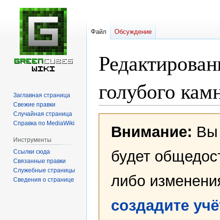
Файл
Обсуждение
Редактирован
голубого кам
Заглавная страница
Свежие правки
Случайная страница
Перейти
Перейти
Справка по MediaWiki
Внимание:
Вы 
к
к
навигации
поиску
Инструменты
будет общедост
Ссылки сюда
Связанные правки
Служебные страницы
либо изменени
Сведения о странице
создадите уч