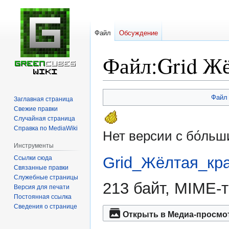
Файл
Обсуждение
Файл
:
Grid Жё
Перейти
Перейти
Файл
Заглавная страница
к
к
Свежие правки
навигации
поиску
Случайная страница
Справка по MediaWiki
Нет версии с бо́ль
Инструменты
Grid_Жёлтая_кра
Ссылки сюда
Связанные правки
Служебные страницы
213 байт, MIME-
Версия для печати
Постоянная ссылка
Сведения о странице
Открыть в Медиа-просмо