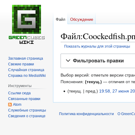
Файл
Обсуждение
Файл:Coockedfish.p
Показать журналы для этой страницы
Перейти
Перейти
Заглавная страница
Фильтровать правки
к
к
Свежие правки
навигации
поиску
Случайная страница
Выбор версий: отметьте версии стран
Справка по MediaWiki
Пояснения:
(текущ.)
— отличия от т
Инструменты
текущ.
пред.
19:58, 27 июня 2
27
Ссылки сюда
Н
июня
Связанные правки
е
Atom
2020
Служебные страницы
т
Политика конфиденциальности
О GreenCu
Сведения о странице
о
п
и