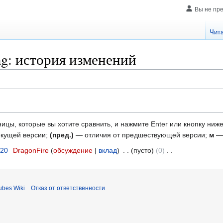
Вы не пр
Чит
ng: история изменений
ицы, которые вы хотите сравнить, и нажмите Enter или кнопку ниже
екущей версии;
(пред.)
— отличия от предшествующей версии;
м
— 
020
‎
DragonFire
обсуждение
вклад
‎
пусто
0
‎
bes Wiki
Отказ от ответственности