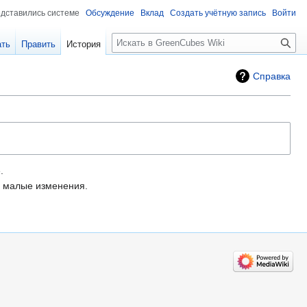
едставились системе
Обсуждение
Вклад
Создать учётную запись
Войти
Поиск
ать
Править
История
Справка
.
малые изменения.