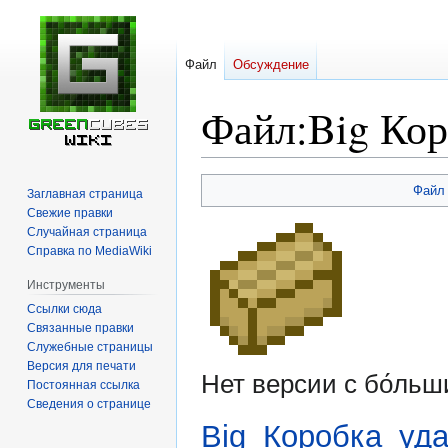
Файл
Обсуждение
Файл
:
Big Кор
Перейти
Перейти
Файл
Заглавная страница
к
к
Свежие правки
навигации
поиску
Случайная страница
Справка по MediaWiki
Инструменты
Ссылки сюда
Связанные правки
Служебные страницы
Версия для печати
Нет версии с бо́ль
Постоянная ссылка
Сведения о странице
Big_Коробка_уда