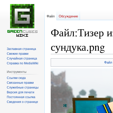
Файл
Обсуждение
Файл
:
Тизер и
сундука.png
Заглавная страница
Свежие правки
Случайная страница
Перейти
Перейти
Файл
Справка по MediaWiki
к
к
навигации
поиску
Инструменты
Ссылки сюда
Связанные правки
Служебные страницы
Версия для печати
Постоянная ссылка
Сведения о странице