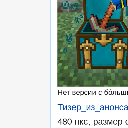
Нет версии с бо́ль
Тизер_из_анонса
480 пкс, размер 