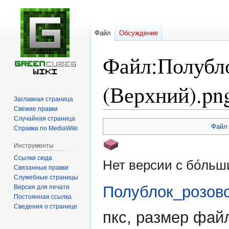
Файл
Обсуждение
Файл
:
Полубл
(Верхний).pn
Заглавная страница
Свежие правки
Случайная страница
Перейти
Перейти
Файл
Справка по MediaWiki
к
к
навигации
поиску
Инструменты
Ссылки сюда
Нет версии с бо́ль
Связанные правки
Служебные страницы
Полублок_розов
Версия для печати
Постоянная ссылка
Сведения о странице
пкс, размер фай