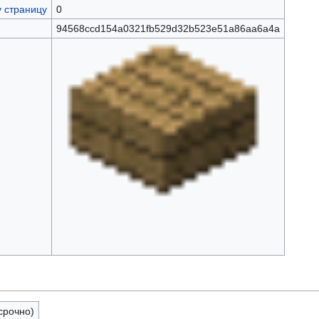
у страницу
0
94568ccd154a0321fb529d32b523e51a86aa6a4a
срочно)