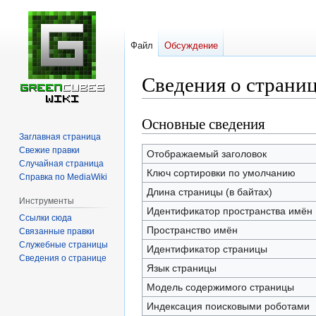
Файл
Обсуждение
Сведения о страни
Основные сведения
Перейти
Перейти
к
к
Заглавная страница
Свежие правки
навигации
поиску
Отображаемый заголовок
Случайная страница
Ключ сортировки по умолчанию
Справка по MediaWiki
Длина страницы (в байтах)
Инструменты
Идентификатор пространства имён
Ссылки сюда
Пространство имён
Связанные правки
Служебные страницы
Идентификатор страницы
Сведения о странице
Язык страницы
Модель содержимого страницы
Индексация поисковыми роботами