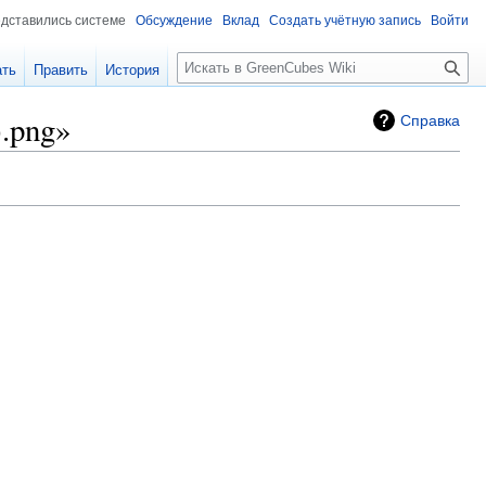
едставились системе
Обсуждение
Вклад
Создать учётную запись
Войти
Поиск
ать
Править
История
.png»
Справка