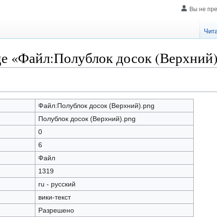
Вы не пр
Чит
це «Файл:Полублок досок (Верхний)
Файл:Полублок досок (Верхний).png
Полублок досок (Верхний).png
0
6
Файл
1319
ru - русский
вики-текст
Разрешено