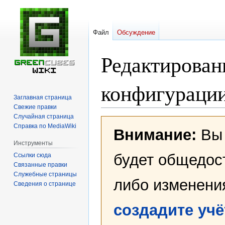
Файл
Обсуждение
Редактирован
конфигурации
Заглавная страница
Свежие правки
Случайная страница
Перейти
Перейти
Справка по MediaWiki
Внимание:
Вы 
к
к
навигации
поиску
Инструменты
будет общедост
Ссылки сюда
Связанные правки
Служебные страницы
либо изменени
Сведения о странице
создадите уч