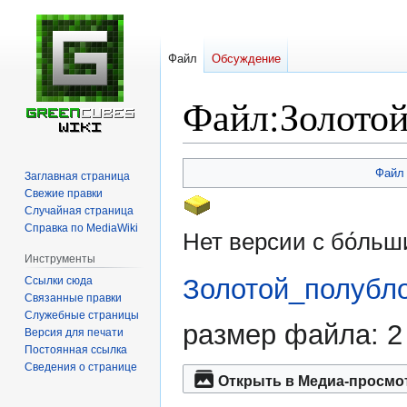
Файл
Обсуждение
Файл
:
Золотой
Перейти
Перейти
Файл
Заглавная страница
к
к
Свежие правки
навигации
поиску
Случайная страница
Справка по MediaWiki
Нет версии с бо́ль
Инструменты
Золотой_полубло
Ссылки сюда
Связанные правки
Служебные страницы
размер файла: 2
Версия для печати
Постоянная ссылка
Сведения о странице
Открыть в Медиа-просмо