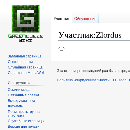
Участник
Обсуждение
Участник
:
Zlordus
Перейти
Перейти
^_^
к
к
Заглавная страница
навигации
поиску
Свежие правки
Случайная страница
Эта страница в последний раз была отреда
Справка по MediaWiki
Политика конфиденциальности
О GreenCu
Инструменты
Ссылки сюда
Связанные правки
Вклад участника
Журналы
Посмотреть группы
участника
Служебные страницы
Версия для печати