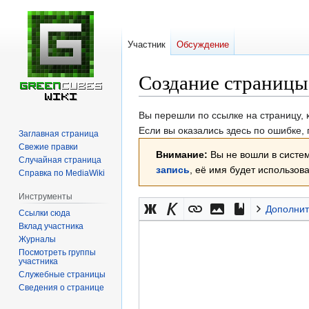
Участник
Обсуждение
Создание страницы
Перейти
Перейти
Вы перешли по ссылке на страницу, 
к
к
Если вы оказались здесь по ошибке,
Заглавная страница
навигации
поиску
Свежие правки
Внимание:
Вы не вошли в систем
Случайная страница
запись
, её имя будет использов
Справка по MediaWiki
Инструменты
Дополнит
Ссылки сюда
Вклад участника
Журналы
Посмотреть группы
участника
Служебные страницы
Сведения о странице