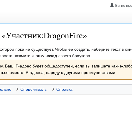
Вы не пр
 «
Участник:DragonFire
»
которой пока не существует. Чтобы её создать, наберите текст в о
 просто нажмите кнопку
назад
своего браузера.
у. Ваш IP-адрес будет общедоступен, если вы запишете какие-либ
аться вместо IP-адреса, наряду с другими преимуществами.
ельно
Спецсимволы
Справка