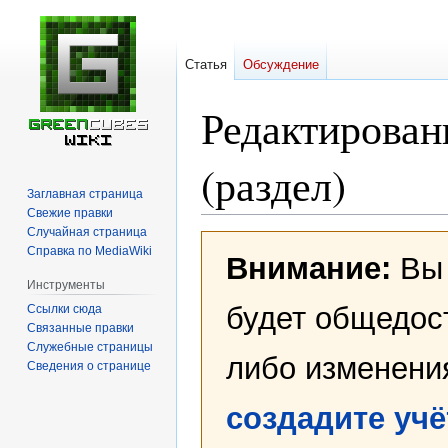
Статья
Обсуждение
Редактирован
(раздел)
Заглавная страница
Свежие правки
Случайная страница
Перейти
Перейти
Справка по MediaWiki
Внимание:
Вы 
к
к
навигации
поиску
Инструменты
будет общедост
Ссылки сюда
Связанные правки
Служебные страницы
либо изменени
Сведения о странице
создадите уч