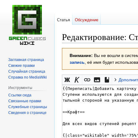
Статья
Обсуждение
Редактирование:
С
Перейти
Перейти
Внимание:
Вы не вошли в систем
к
к
Заглавная страница
запись
, её имя будет использов
навигации
поиску
Свежие правки
Случайная страница
Справка по MediaWiki
Дополнит
Инструменты
Ссылки сюда
Связанные правки
Служебные страницы
Сведения о странице