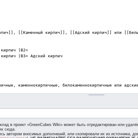
клад в проект «GreenCubes Wiki» может быть отредактирован или удалён
их сюда.
есь автором вносимых дополнений, или скопировали их из источника, д