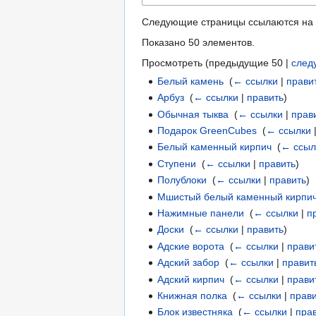
Следующие страницы ссылаются на
Показано 50 элементов.
Просмотреть (
предыдущие 50
|
след
Белый камень
‎
(
← ссылки
|
прави
Арбуз
‎
(
← ссылки
|
править
)
Обычная тыква
‎
(
← ссылки
|
прав
Подарок GreenCubes
‎
(
← ссылки
Белый каменный кирпич
‎
(
← ссыл
Ступени
‎
(
← ссылки
|
править
)
Полублоки
‎
(
← ссылки
|
править
)
Мшистый белый каменный кирпи
Нажимные панели
‎
(
← ссылки
|
п
Доски
‎
(
← ссылки
|
править
)
Адские ворота
‎
(
← ссылки
|
прави
Адский забор
‎
(
← ссылки
|
правит
Адский кирпич
‎
(
← ссылки
|
прави
Книжная полка
‎
(
← ссылки
|
прав
Блок известняка
‎
(
← ссылки
|
пра