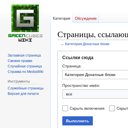
Категория
Обсуждение
Страницы, ссылающ
←
Категория:Донатные блоки
Перейти
Перейти
Заглавная страница
Ссылки сюда
к
к
Свежие правки
Страница:
навигации
поиску
Случайная страница
Справка по MediaWiki
Инструменты
Пространство имён:
Служебные страницы
Версия для печати
все
Скрыть включения
Скрыт
Выполнить