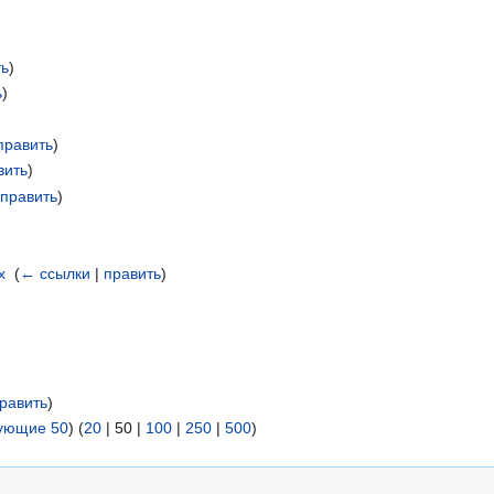
ть
)
ь
)
править
)
вить
)
|
править
)
х
‎
(
← ссылки
|
править
)
равить
)
ующие 50
) (
20
|
50
|
100
|
250
|
500
)