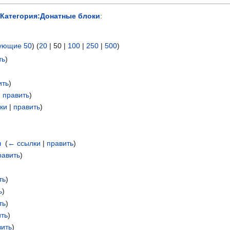
Категория:Донатные блоки
:
ующие 50
) (
20
|
50
|
100
|
250
|
500
)
ть
)
ить
)
|
править
)
ки
|
править
)
ч
‎
(
← ссылки
|
править
)
равить
)
ть
)
ь
)
ть
)
ить
)
вить
)