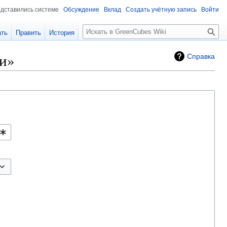
едставились системе
Обсуждение
Вклад
Создать учётную запись
Войти
Поиск
ать
Править
История
и»
Справка