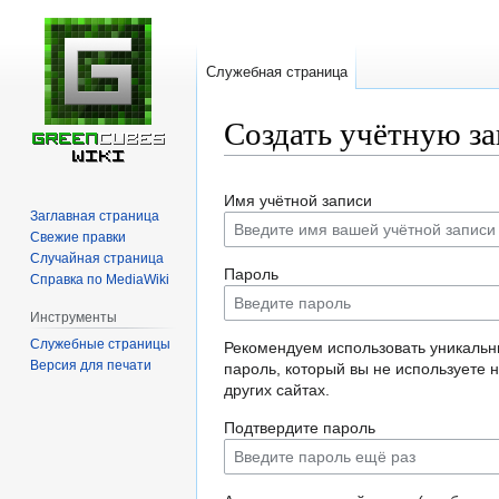
Служебная страница
Создать учётную з
Перейти
Перейти
Имя учётной записи
к
к
Заглавная страница
навигации
поиску
Свежие правки
Случайная страница
Пароль
Справка по MediaWiki
Инструменты
Служебные страницы
Рекомендуем использовать уникаль
Версия для печати
пароль, который вы не используете 
других сайтах.
Подтвердите пароль