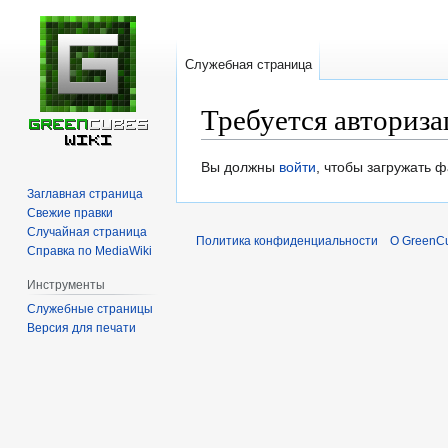
Служебная страница
Требуется авториза
Перейти
Перейти
Вы должны
войти
, чтобы загружать 
к
к
Заглавная страница
навигации
поиску
Свежие правки
Случайная страница
Политика конфиденциальности
О GreenCu
Справка по MediaWiki
Инструменты
Служебные страницы
Версия для печати